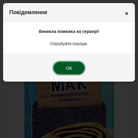
×
Повідомлення
Головна
Цікавинки
Все для випічки та десертів
Виникла помилка на сервері!
Мак блакитний ТМ Дек
Спробуйте пізніше.
OK