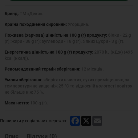
Бренд:
ТМ «Деко».
Країна походження сировини:
Угорщина.
Поживна (харчова) цінність на 100 g (г) продукту:
білки - 22 g
(г); жири - 38 g (г); вуглеводи - 18 g (г), з яких цукри - 3 g (г).
Енергетична цінність на 100 g (г) продукту:
2070 kJ (кДж) (495
kcal (ккал)).
Рекомендований термін зберігання:
12 місяців.
Умови зберігання:
зберігати в чистих, сухих приміщеннях, за
температури не вище ніж 25 ºС та відносній вологості повітря
не більше ніж 75 %.
Маса нетто:
100 g (г).
Facebook
X
Email
Поширити у соціальних мережах:
Опис
Відгуки
(
0
)