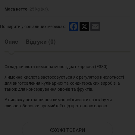
Маса нетто:
25 kg (кг).
Facebook
X
Email
Поширити у соціальних мережах:
Опис
Відгуки
(
0
)
Склад: кислота лимонна моногідрат харчова (Е330).
Лимонна кислота застосовується як регулятор кислотності
для виготовлення кулінарних та кондитерських виробів, а
також для консервування овочів та фруктів.
У випадку потрапляння лимонної кислоти на шкіру чи
слизові оболонки промийте їх під проточною водою.
СХОЖІ ТОВАРИ