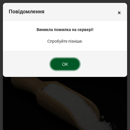
×
Повідомлення
Головна
Вагова продукція
Виникла помилка на сервері!
Кондитерські інгредієнти від 1 кг
Лимонна к
Спробуйте пізніше.
OK