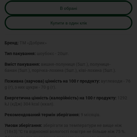
В обрані
Купити в один клік
Бренд:
ТМ «Добрик»
Тип пакування:
шоубокс - 20шт.
Вміст пакування:
вишня-полуниця (5шт.), полуниця-
банан (5шт.), порічка-лохина (5шт.), ківі-лохина (5шт.).
Поживна (харчова) цінність на 100 г продукту:
вуглеводи - 76
g (г), з них цукри - 70 g (г).
Енергетична цінність (калорійність) на 100 г продукту:
1292
kJ (кДж) 304 kcal (ккал).
Рекомендований термін зберігання:
9 місяців.
Умови зберігання:
зберігати за температури не вище ніж
(18±3) °С та відносної вологості повітря не більше ніж 75 %.