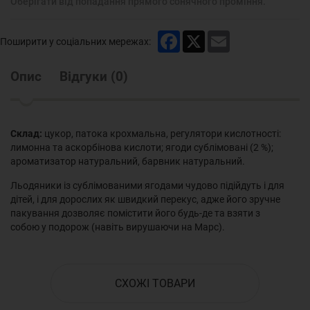
Оберігати від попадання прямого сонячного проміння.
Facebook
X
Email
Поширити у соціальних мережах:
Опис
Відгуки
(
0
)
Склад:
цукор, патока крохмальна, регулятори кислотності:
лимонна та аскорбінова кислоти; ягоди сублімовані (2 %);
ароматизатор натуральний, барвник натуральний.
Льодяники із сублімованими ягодами чудово підійдуть і для
дітей, і для дорослих як швидкий перекус, адже його зручне
пакування дозволяє помістити його будь-де та взяти з
собою у подорож (навіть вирушаючи на Марс).
СХОЖІ ТОВАРИ