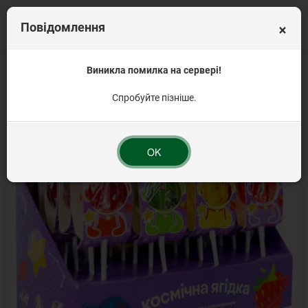
×
Повідомлення
Головна
Смаколики
Виникла помилка на сервері!
Льодяник
Льодяник "Космічна ягідка" (шоу-бокс)
Спробуйте пізніше.
TOP
OK