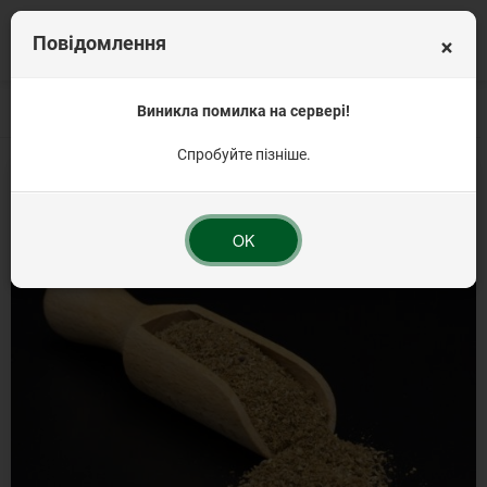
×
Повідомлення
Головна
Вагова продукція
Виникла помилка на сервері!
Прянощі та спеції
Коріандр мелений 500г Т
Спробуйте пізніше.
OK