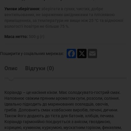
Умови зберігання:
зберігати в сухих, чистих, добре
вентильованих, не заражених шкідниками та пліснявою
приміщеннях, за температури не вище ніж 25 °С та відносної
вологості повітря не більше 75 %.
Маса нетто:
500 g (г)
Facebook
X
Email
Поширити у соціальних мережах:
Опис
Відгуки
(
0
)
Коріандр – це насіння кінзи. Має солодкувато-гострий смак.
Наповнює свіжим пряним ароматом супи, розсоли, соління.
Ідеально підходить до маринованих оселедців, овочів,
грибів. Доповнить смак ковбасних виробів, печені, дичини.
Також його додають до тіста для батонів, хлібців, печива.
Коріандр гармонійно поєднується з анісом, гвоздикою,
корицею, кумином, куркумою, мускатним горіхом, фенхелем,