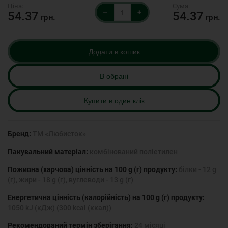
–
+
54.37
54.37
грн.
грн.
Додати в кошик
В обрані
Купити в один клік
Бренд:
ТМ «Любисток»
Пакувальний матеріал:
комбінований поліетилен
Поживна (харчова) цінність на 100 g (г) продукту:
білки - 12 g
(г), жири - 18 g (г), вуглеводи - 13 g (г)
Енергетична цінність (калорійність) на 100 g (г) продукту:
1050 kJ (кДж) (300 kcal (ккал))
Рекомендований термін зберігання:
24 місяці