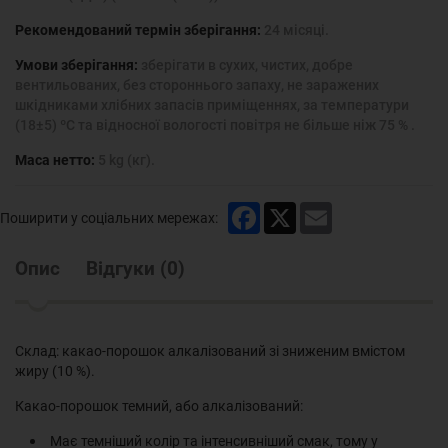
Рекомендований термін зберігання:
24 місяці.
Умови зберігання:
зберігати в сухих, чистих, добре
вентильованих, без стороннього запаху, не заражених
шкідниками хлібних запасів приміщеннях, за температури
(18±5) ºС та відносної вологості повітря не більше ніж 75 % .
Маса нетто:
5 kg (кг).
Facebook
X
Email
Поширити у соціальних мережах:
Опис
Відгуки
(
0
)
Склад: какао-порошок алкалізований зі зниженим вмістом
жиру (10 %).
Какао-порошок темний, або алкалізований:
Має темніший колір та інтенсивніший смак, тому у