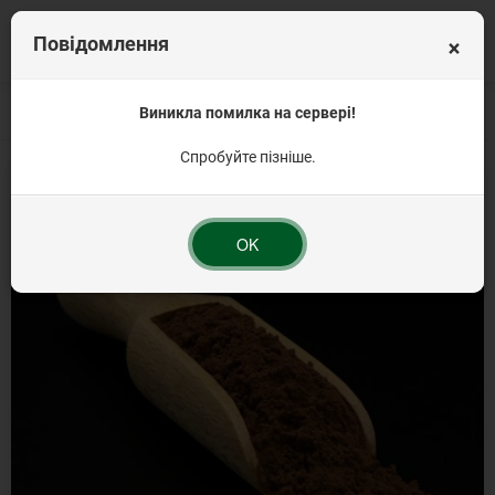
×
Повідомлення
Головна
Вагова продукція
Виникла помилка на сервері!
Кондитерські інгредієнти від 1 кг
Какао-пор
Спробуйте пізніше.
OK