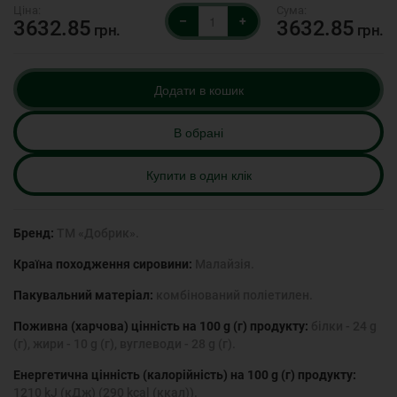
–
+
3632.85
3632.85
грн.
грн.
Додати в кошик
В обрані
Купити в один клік
Бренд:
ТМ «Добрик».
Країна походження сировини:
Малайзія.
Пакувальний матеріал:
комбінований поліетилен.
Поживна (харчова) цінність на 100 g (г) продукту:
білки - 24 g
(г), жири - 10 g (г), вуглеводи - 28 g (г).
Енергетична цінність (калорійність) на 100 g (г) продукту:
1210 kJ (кДж) (290 kcal (ккал)).