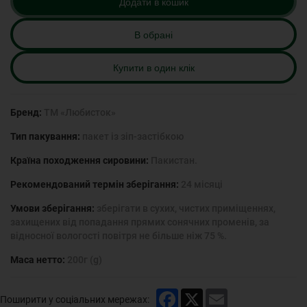
Додати в кошик
В обрані
Купити в один клік
Бренд:
ТМ «Любисток»
Тип пакування:
пакет із зіп-застібкою
Країна походження сировини:
Пакистан.
Рекомендований термін зберігання:
24 місяці
Умови зберігання:
зберігати в сухих, чистих приміщеннях,
захищених від попадання прямих сонячних променів, за
відносної вологості повітря не більше ніж 75 %.
Маса нетто:
200г (g)
Facebook
X
Email
Поширити у соціальних мережах: