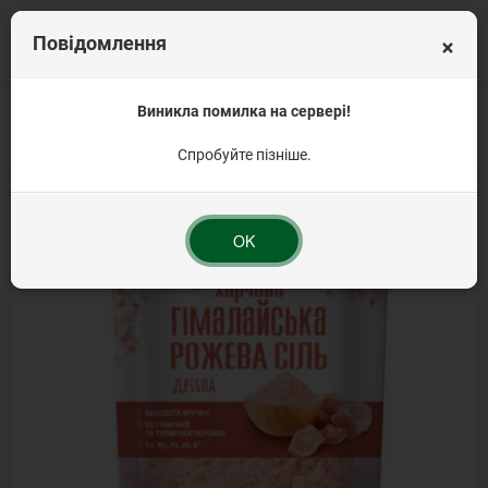
×
Повідомлення
Головна
Приправи та прянощі
Виникла помилка на сервері!
Гімалайська сіль
Сіль гімалайська рож
Спробуйте пізніше.
OK