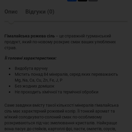
Опис
Відгуки
(
0
)
Гімалайська рожева сіль
– це справжній гурманський
продукт, який по-новому розкриє смак ваших улюблених
страв.
Її головні характеристики:
Видобута вручну
Містить понад 84 мінералів, серед яких переважають
Mg, Na, Ca, Cu, Zn, Fe, J, P
Без жодних домішок
Не проходить хімічної та термічної обробки
Саме завдяки вмісту такої кількості мінералів гімалайська
сіль має характерний рожевий колір. Її тонкий аромат та
м’який солодкувато-солоний смак по-особливому
розкриваються під час змелювання кристалів. Найкраще
вона пасує до стейків, картоплі фрі, пасти, омлетів, соусів,