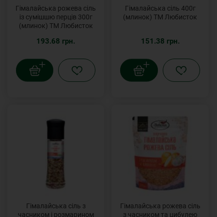
Гімалайська рожева сіль
Гімалайська сіль 400г
із сумішшю перців 300г
(млинок) ТМ Любисток
(млинок) ТМ Любисток
193.68 грн.
151.38 грн.
Гімалайська сіль з
Гімалайська рожева сіль
часником і розмарином
з часником та цибулею