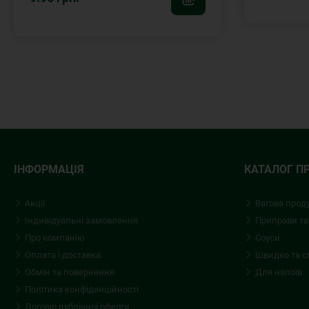
ІНФОРМАЦІЯ
КАТАЛОГ П
Акції
Вагова прод
Індивідуальні замовлення
Приправи та
Про компанію
Соуси
Оплата і доставка
Швидко та 
Обмін та повернення
Для напоїв
Політика конфіденційності
Договір публічної оферти