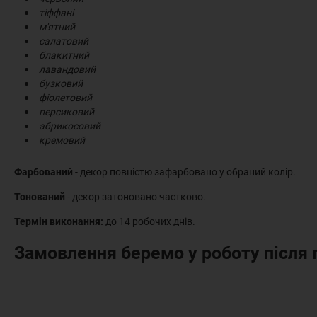
тіффані
м'ятний
салатовий
блакитний
лавандовий
бузковий
фіолетовий
персиковий
абрикосовий
кремовий
Фарбований
- декор повністю зафарбовано у обраний колір.
Тонований
- декор затоновано частково.
Термін виконання:
до 14 робочих днів.
Замовлення беремо у роботу після 