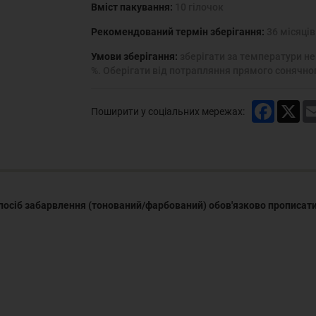
Вміст пакування:
10 гілочок
Рекомендований термін зберігання:
36 місяців
Умови зберігання:
зберігати за температури не 
%. Оберігати від потрапляння прямого сонячно
Faceboo
X
Поширити у соціальних мережах:
посіб забарвлення (тонований/фарбований) обов'язково прописати