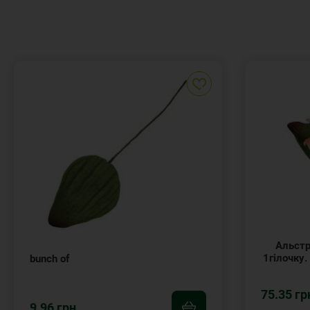
Альстр
1гілочку.
bunch of
75.35 гр
9.96 грн.