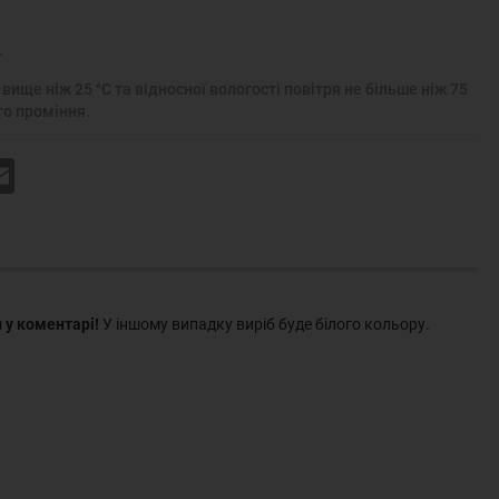
.
вище ніж 25 °С та відносної вологості повітря не більше ніж 75
го проміння.
k
Email
 у коментарі!
У іншому випадку виріб буде білого кольору.