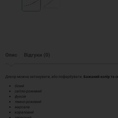
Опис
Відгуки
(
0
)
Декор можна затонувати, або пофарбувати.
Бажаний колір та с
білий
світло-рожевий
фуксія
темно-рожевий
марсала
кораловий
червоний