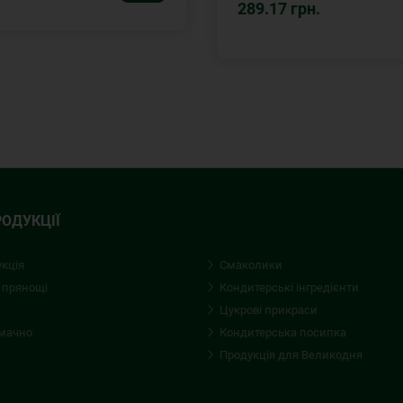
289.17 грн.
РОДУКЦІЇ
укція
Смаколики
 прянощі
Кондитерські iнгредієнти
Цукрові прикраси
смачно
Кондитерська посипка
Продукція для Великодня