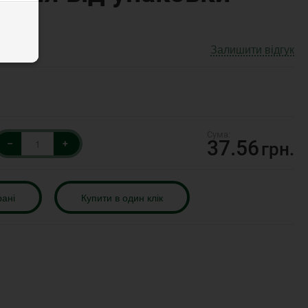
Залишити відгук
37.56
–
+
грн.
рані
Купити в один клік