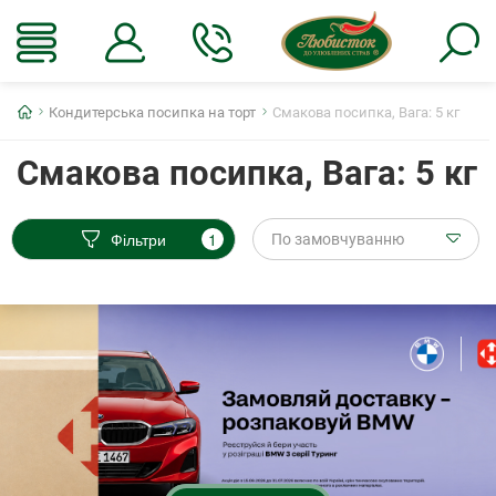
Головна
Кондитерська посипка на торт
Смакова посипка, Вага: 5 кг
Смакова посипка, Вага: 5 кг
Фільтри
1
По замовчуванню