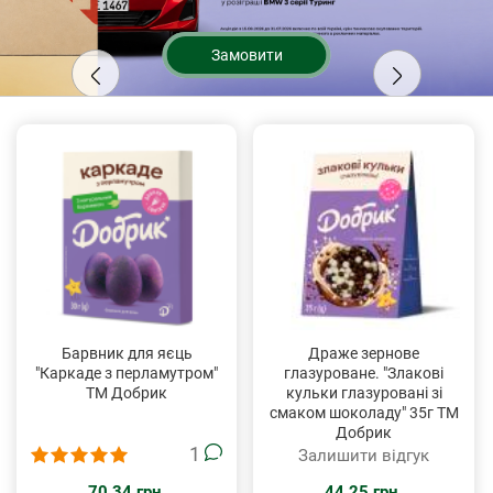
Замовити
Барвник для яєць
Драже зернове
"Каркаде з перламутром"
глазуроване. "Злакові
ТМ Добрик
кульки глазуровані зі
смаком шоколаду" 35г ТМ
Добрик
1
Залишити відгук
70.34 грн.
44.25 грн.