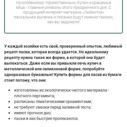
по-особенному торжественным. Кулич и крашеные
яйца - главные символы этого праздничного дня. С
продукцией интернет-магазина «Любисток»
пасхальная выпечка и писанки будут именно такими,
как вы задумали!
У каждой хозяйки есть свой, проверенный опытом, любимый
рецепт паски, которая всегда удается. Но идеальному
рецепту нужна такая же форма, в которой она будет
выпекаться. Даже если вы привыкли печь кулич в
металлической или силиконовой форме, попробуйте
одноразовые бумажные! Купить формы для пасхи из бумаги
стоит потому, что они:
изготовлены из экологически чистого материала -
плотного пергамента;
расписаны тематическими орнаментами;
не требуют смазки перед заливкой теста;
имеют прочное дно;
паски в них быстрее пропекаются.