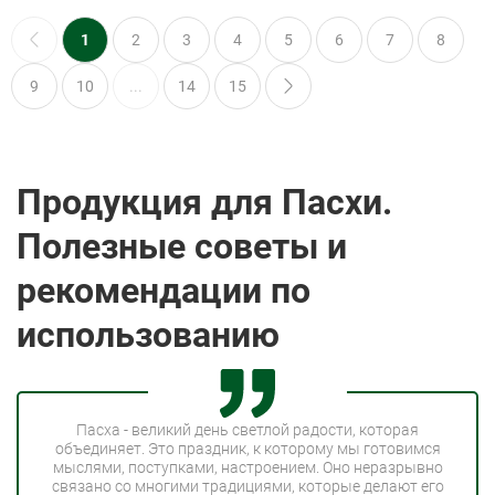
1
2
3
4
5
6
7
8
9
10
...
14
15
Продукция для Пасхи.
Полезные советы и
рекомендации по
использованию
Пасха - великий день светлой радости, которая
объединяет. Это праздник, к которому мы готовимся
мыслями, поступками, настроением. Оно неразрывно
связано со многими традициями, которые делают его