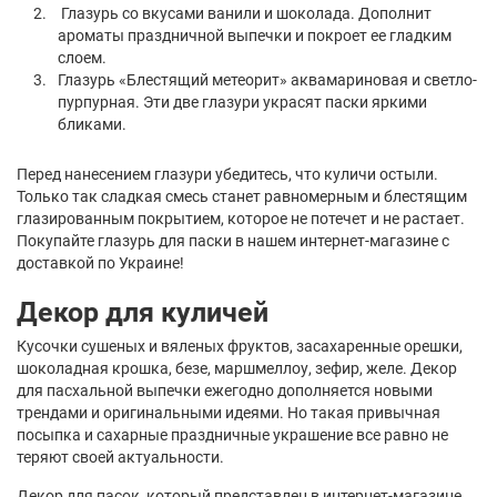
Глазурь со вкусами ванили и шоколада. Дополнит
ароматы праздничной выпечки и покроет ее гладким
слоем.
Глазурь «Блестящий метеорит» аквамариновая и светло-
пурпурная. Эти две глазури украсят паски яркими
бликами.
Перед нанесением глазури убедитесь, что куличи остыли.
Только так сладкая смесь станет равномерным и блестящим
глазированным покрытием, которое не потечет и не растает.
Покупайте глазурь для паски в нашем интернет-магазине с
доставкой по Украине!
Декор для куличей
Кусочки сушеных и вяленых фруктов, засахаренные орешки,
шоколадная крошка, безе, маршмеллоу, зефир, желе. Декор
для пасхальной выпечки ежегодно дополняется новыми
трендами и оригинальными идеями. Но такая привычная
посыпка и сахарные праздничные украшение все равно не
теряют своей актуальности.
Декор для пасок, который представлен в интернет-магазине