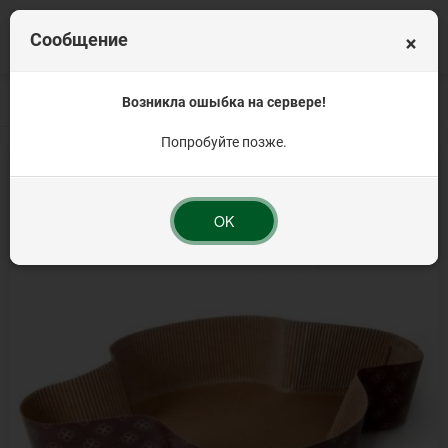
×
Сообщение
Главная
Продукция для Пасхи
Возникла ошыбка на сервере!
Формы Бумажные формы для пасхи, кули
Попробуйте позже.
OK