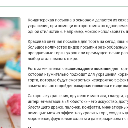
Кондитерская посыпка в основном делается из саха
украшение, при помощи которого можно одновремен
одной стилистики. Например, можно использовать
п
Красивая цветная посыпка для торта на сегодняшни
большое количество видов посыпки разнообразных 
праздничные торты украшали преимущественно разн
выбор стал намного шире.
Есть замечательные
шоколадные посыпки
для торт
которая изумительно подходит для украшения корзи
торта, которые будут смотреться невероятно эффект
замечательно подойдет
сахарная посыпка
в виде ша
Сахарные украшения, кружево и мастика, глазури, к
интернет-магазина «Любисток» - это искусство, дос
блестящего драже, палочек, конфетти, миниатюрных 
помощью можно эффектно украсить торт, создать ц
мороженое, фруктовые салаты и даже разрисовать 