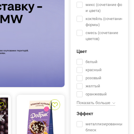
микс (сочетание формы
и цвета)
коктейль (сочетание
формы)
смесь (сочетание
цветов)
Цвет
белый
красный
розовый
желтый
оранжевый
Показать больше
синий
голубой
Эффект
зеленый
металлизированный
салатовый
блеск