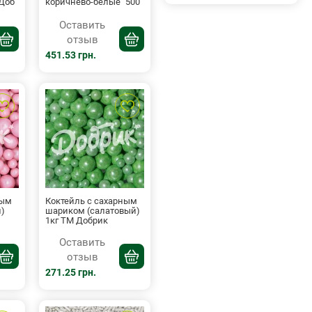
 Доб
коричнево-белые" 500
Оставить
отзыв
451.53 грн.
ным
Коктейль с сахарным
)
шариком (салатовый)
1кг ТМ Добрик
Оставить
отзыв
271.25 грн.