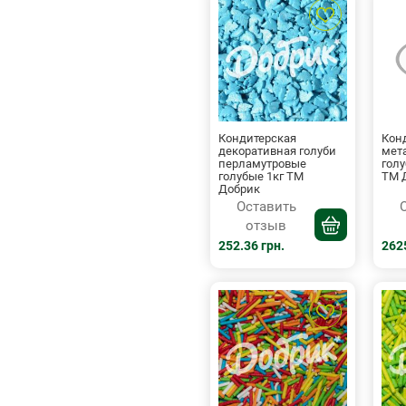
Кондитерская
Кон
декоративная голуби
мет
перламутровые
голу
голубые 1кг ТМ
ТМ 
Добрик
Оставить
отзыв
252.36 грн.
2625