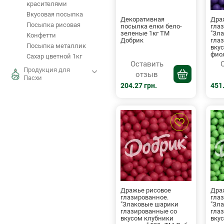
красителями
Вкусовая посыпка
Декоративная
Дра
Посыпка рисовая
посылка елки бело-
гла
зеленые 1кг ТМ
"Зл
Конфетти
Добрик
гла
Посыпка металлик
вку
фио
Сахар цветной 1кг
Оставить
Продукция для
отзыв
Пасхи
204.27 грн.
451.
Дражье рисовое
Дра
глазированное.
гла
"Злаковые шарики
"Зл
глазированные со
гла
вкусом клубники
вку