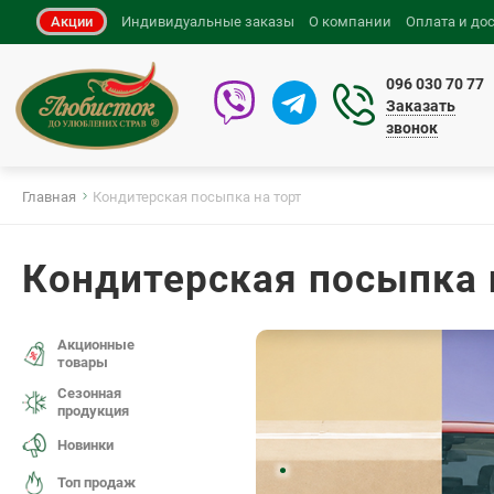
Акции
Индивидуальные заказы
О компании
Оплата и до
096 030 70 77
Заказать
звонок
Главная
Кондитерская посыпка на торт
Кондитерская посыпка 
Акционные
товары
Сезонная
продукция
Новинки
.
Топ продаж