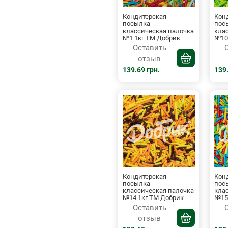
Кондитерская
Кон
посылка
пос
классическая палочка
кла
№1 1кг ТМ Добрик
№10
Оставить
отзыв
139.69 грн.
139.
Кондитерская
Кон
посылка
пос
классическая палочка
кла
№14 1кг ТМ Добрик
№15
Оставить
отзыв