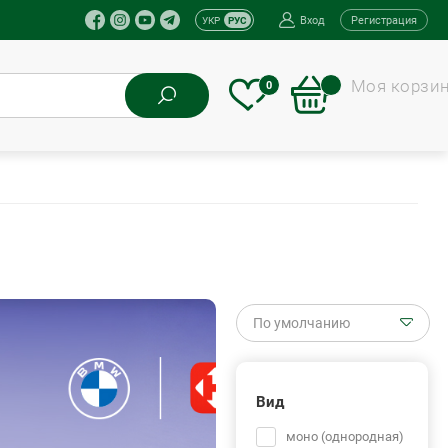
Вход
Регистрация
УКР
РУС
Моя корзи
0
По умолчанию
Вид
.
моно (однородная)