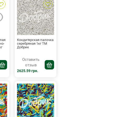
глая
Кондитерская палочка
но-
серебряная 1кг ТМ
кг
Добрик
Оставить
отзыв
2625.59 грн.