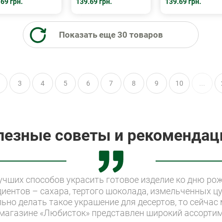
69 грн.
139.69 грн.
139.69 грн.
Показать еще 30 товаров
3
4
5
6
7
8
9
10
...
лезные советы и рекомендац
учших способов украсить готовое изделие ко дню рож
иентов – сахара, тертого шоколада, измельченных цу
ьно делать такое украшение для десертов, то сейчас
магазине «Любисток» представлен широкий ассортим