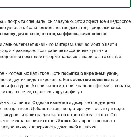
ра и покрыта специальной глазурью. Это эффектное и недорогое
но украсить большое количество десертов, придерживаясь
осыпку для кексов, тортов, маффинов, кейк-попсов.
й день облегчает жизнь кондитерам. Сейчас можно найти
форм и размеров. Если раньше пасхальные куличи и
оцветной посыпкой в форме палочек и шариков, то сейчас
ов и кофейных напитков. Есть
посыпка в виде жемчужин
,
нок и других видов пирожных. Есть
золотые посыпки
для
но и фактурно. А если вы хотите оригинально оформить донаты,
риков, палочек, сердечек и других фигур.
ремы, топпинги. Отделка выпечки и десертов продукцией
тупное для всех. Добавьте сюда кондитерскую посыпку в виде
фигурок - и палитра для сладкого творчества готова! С ее
ветные вкрапления в готовый коктейль, просто посыпать
глазурованную поверхность домашней выпечки.