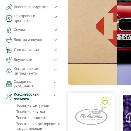
Весовая продукция
Приправы и
пряности
Соусы
Быстро и вкусно
Для напитков
Вкусности
Кондитерские
ингредиенты
Сахарные
украшения
Кондитерская
посыпка
Посыпка фигурная
Посыпка круглая
Посыпка палочка
Посыпка кондитерская с
натуральными