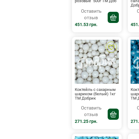
розовые" 500г ТМ Доб
сала
Доб
Оставить
отзыв
451.53 грн.
451.
Коктейль с сахарным
Кок
шариком (белый) 1кг
шари
ТМ Добрик
ТМ 
Оставить
отзыв
271.25 грн.
271.