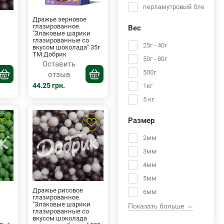
фиолетовый
перламутровый блеск
бирюзовый
Дражье зерновое
глазированное.
Вес
коричневый
и
"Злаковые шарики
глазированные со
черный
25г - 40г
вкусом шоколада" 35г
ТМ Добрик
золото
50г - 80г
Оставить
серебро
500г
отзыв
44.25 грн.
1кг
5 кг
Размер
2мм
3мм
4мм
5мм
Дражье рисовое
6мм
глазированное.
Показать больше
и
"Злаковые шарики
7мм
глазированные со
вкусом шоколада
8мм