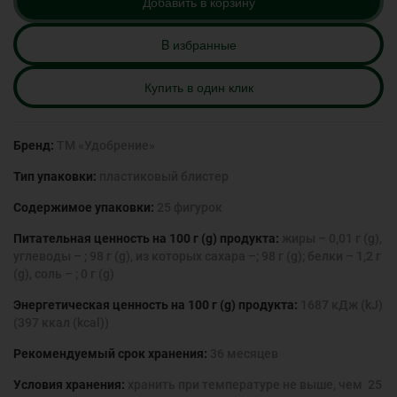
Добавить в корзину
B избранные
Купить в один клик
Бренд:
ТМ «Удобрение»
Тип упаковки:
пластиковый блистер
Содержимое упаковки:
25 фигурок
Питательная ценность на 100 г (g) продукта:
жиры – 0,01 г (g),
углеводы – ; 98 г (g), из которых сахара –; 98 г (g); белки – 1,2 г
(g), соль – ; 0 г (g)
Энергетическая ценность на 100 г (g) продукта:
1687 кДж (kJ)
(397 ккал (kcal))
Рекомендуемый срок хранения:
36 месяцев
Условия хранения:
хранить при температуре не выше, чем 25