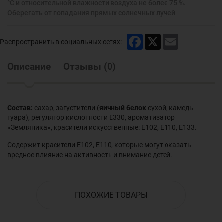
°С и относительной влажности воздуха не более 75 %.
Оберегать от попадания прямых солнечных лучей
Facebook
X
Email
Распространить в социальных сетях:
Описание
Отзывы
(
0
)
Состав:
сахар, загустители (
яичный белок
сухой, камедь
гуара), регулятор кислотности Е330, ароматизатор
«Земляника», красители искусственные: Е102, Е110, Е133.
Содержит красители Е102, Е110, которые могут оказать
вредное влияние на активность и внимание детей.
ПОХОЖИЕ ТОВАРЫ