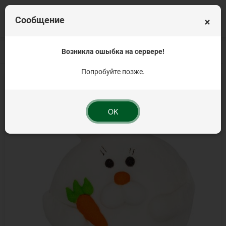
×
Сообщение
Главная
Продукция для Пасхи
Возникла ошыбка на сервере!
Элементы фасованные
"Зайка с морков
Попробуйте позже.
OK