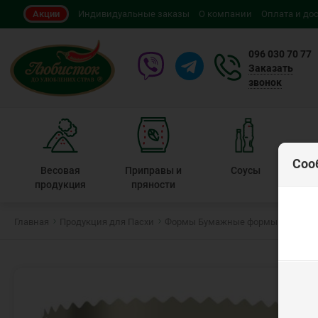
Акции
Индивидуальные заказы
О компании
Оплата и до
096 030 70 77
Заказать
звонок
Соо
Весовая
Приправы и
Соусы
Быс
продукция
пряности
Главная
Продукция для Пасхи
Формы Бумажные формы для пасхи