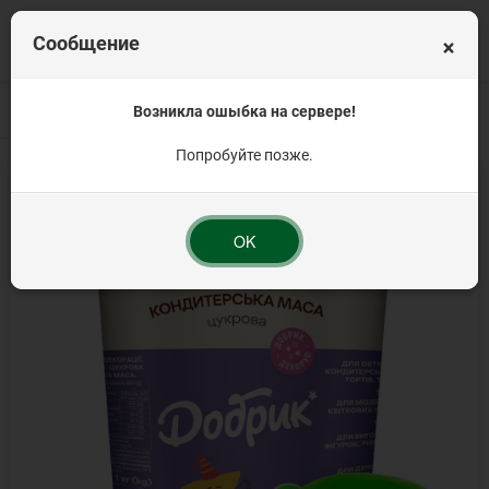
×
Сообщение
Главная
Сахарные украшения
Возникла ошыбка на сервере!
Сахарные массы
Мастика "В цвете по 1
Попробуйте позже.
OK