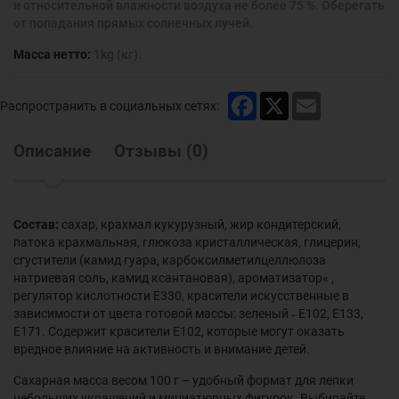
и относительной влажности воздуха не более 75 %. Оберегать
от попадания прямых солнечных лучей.
Масса нетто:
1kg (кг).
Facebook
X
Email
Распространить в социальных сетях:
Описание
Отзывы
(
0
)
Состав:
сахар, крахмал кукурузный, жир кондитерский,
патока крахмальная, глюкоза кристаллическая, глицерин,
сгустители (камид гуара, карбоксилметилцеллюлоза
натриевая соль, камид ксантановая), ароматизатор« ,
регулятор кислотности Е330, красители искусственные в
зависимости от цвета готовой массы: зеленый ˗ Е102, Е133,
Е171. Содержит красители Е102, которые могут оказать
вредное влияние на активность и внимание детей.
Сахарная масса весом 100 г – удобный формат для лепки
небольших украшений и миниатюрных фигурок. Выбирайте