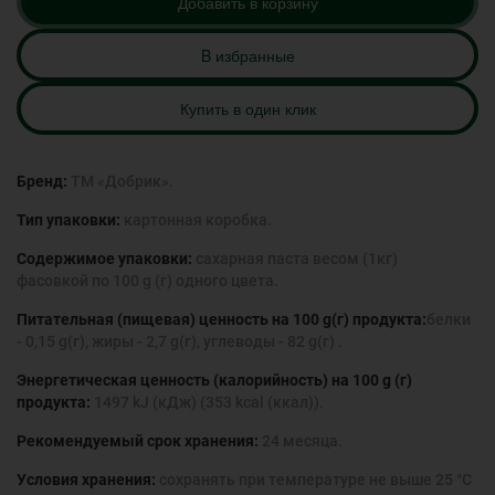
Добавить в корзину
B избранные
Купить в один клик
Бренд:
ТМ «Добрик».
Тип упаковки:
картонная коробка.
Содержимое упаковки:
сахарная паста весом (1кг)
фасовкой по 100 g (г) одного цвета.
Питательная (пищевая) ценность на 100 g(г) продукта:
белки
- 0,15 g(г), жиры - 2,7 g(г), углеводы - 82 g(г) .
Энергетическая ценность (калорийность) на 100 g (г)
продукта:
1497 kJ (кДж) (353 kcal (ккал)).
Рекомендуемый срок хранения:
24 месяца.
Условия хранения:
сохранять при температуре не выше 25 °С