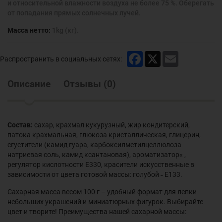
и относительной влажности воздуха не более 75 %. Оберегать
от попадания прямых солнечных лучей.
Масса нетто:
1kg (кг).
Facebook
X
Email
Распространить в социальных сетях:
Описание
Отзывы
(
0
)
Состав:
сахар, крахмал кукурузный, жир кондитерский,
патока крахмальная, глюкоза кристаллическая, глицерин,
сгустители (камид гуара, карбоксилметилцеллюлоза
натриевая соль, камид ксантановая), ароматизатор« ,
регулятор кислотности Е330, красители искусственные в
зависимости от цвета готовой массы: голубой ˗ Е133.
Сахарная масса весом 100 г – удобный формат для лепки
небольших украшений и миниатюрных фигурок. Выбирайте
цвет и творите! Преимущества нашей сахарной массы: