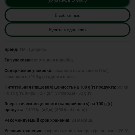
Добавить в корзину
B избранные
Купить в один клик
Бренд:
ТМ «Добрик».
Тип упаковки:
картонная коробка.
Содержимое упаковки:
сахарная паста весом (1кг)
фасовкой по 100 g (г) одного цвета.
Питательная (пищевая) ценность на 100 g(г) продукта:
белки
- 0,15 g(г), жиры - 2,7 g(г), углеводы - 82 g(г) .
Энергетическая ценность (калорийность) на 100 g (г)
продукта:
1497 kJ (кДж) (353 kcal (ккал)).
Рекомендуемый срок хранения:
24 месяца.
Условия хранения:
сохранять при температуре не выше 25 °С