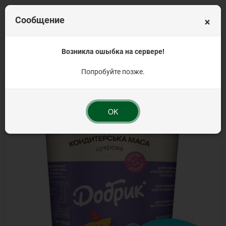
×
Сообщение
Главная
Сахарные украшения
Возникла ошыбка на сервере!
Сахарные массы
Мастика "В цвете по 10
Попробуйте позже.
OK