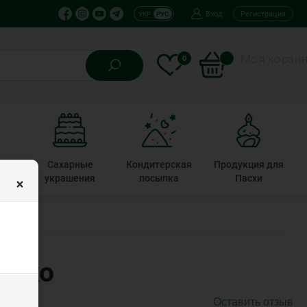
Вход
Регистрация
УКР
РУС
Моя корзи
0
кие
Сахарные
Кондитерская
Продукция для
×
ты
украшения
посыпка
Пасхи
Деко
Оставить отзыв