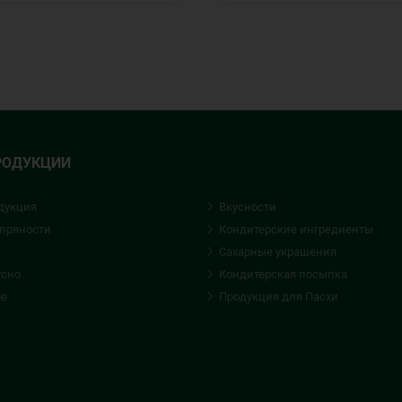
РОДУКЦИИ
дукция
Вкусности
 пряности
Кондитерские ингредиенты
Сахарные украшения
усно
Кондитерская посыпка
ов
Продукция для Пасхи