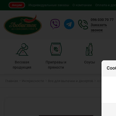
Акции
Индивидуальные заказы
О компании
Оплата и до
096 030 70 77
Заказать
звонок
Весовая
Приправы и
Соусы
Быс
продукция
пряности
Соо
Главная
Интересности
Все для выпечки и десертов
Агар-агар 8