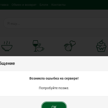
ставка
Обмен и возврат
Блоги
Контакты
тро и вкусно
Для напитков
Вкусности
Кондитерс
ингредиен
бщение
г ТМ Деко
Возникла ошыбка на сервере!
Попробуйте позже.
Агар-агар 8г ТМ 
Рейтинг:
OK