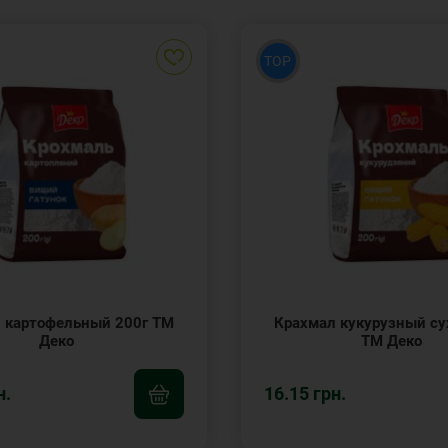
TOP
 картофельный 200г ТМ
Крахмал кукурузный су
Деко
ТМ Деко
н.
16.15 грн.