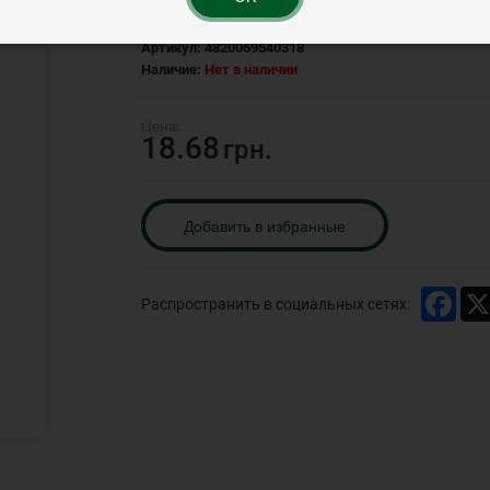
Артикул:
4820069540318
Наличие:
Нет в наличии
18.68
грн.
Добавить в избранные
Face
Распространить в социальных сетях: