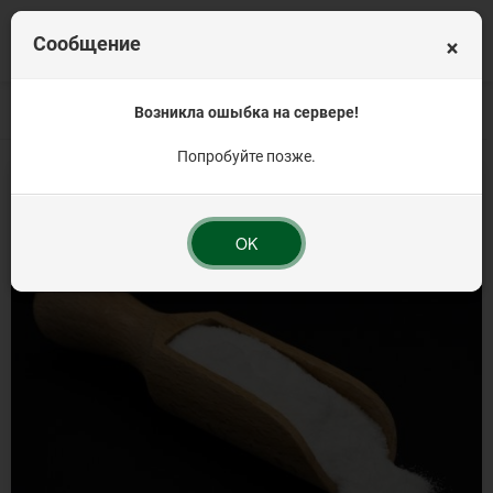
×
Сообщение
Главная
Весовая продукция
Возникла ошыбка на сервере!
Кондитерские ингредиенты от 1кг.
Аромат
Попробуйте позже.
OK