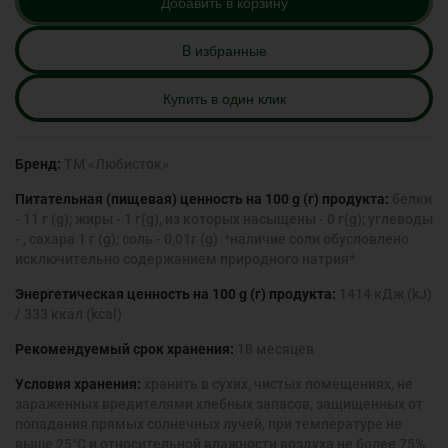
Добавить в корзину
B избранные
Купить в один клик
Бренд:
ТМ «Любисток»
Питательная (пищевая) ценность на 100 g (г) продукта:
белки
- 11 г (g); жиры - 1 г(g), из которых насыщены - 0 г(g); углеводы
- , сахара 1 г (g); соль - 0,01г (g) *наличие соли обусловлено
исключительно содержанием природного натрия*
Энергетическая ценность на 100 g (г) продукта:
1414 кДж (kJ)
/ 333 ккал (kcal)
Рекомендуемый срок хранения:
18 месяцев
Условия хранения:
хранить в сухих, чистых помещениях, не
зараженных вредителями хлебных запасов, защищенных от
попадания прямых солнечных лучей, при температуре не
выше 25°С и относительной влажности воздуха не более 75%