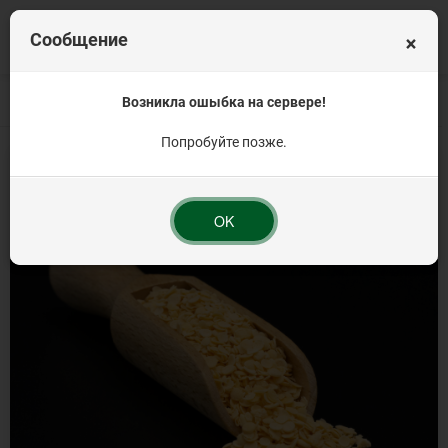
×
Сообщение
Главная
Приправы и пряности
Возникла ошыбка на сервере!
Панировка
Хрустящая панировка Унив
Попробуйте позже.
OK