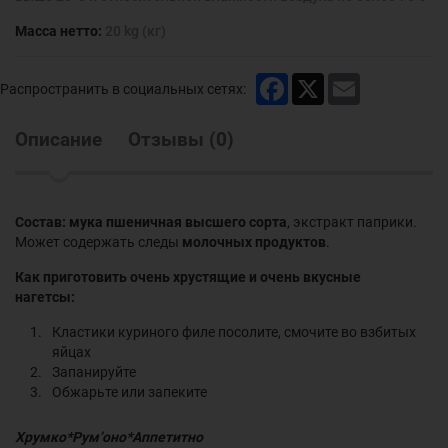
Масса нетто:
20 kg (кг)
Facebook
X
Email
Распространить в социальных сетях:
Описание
Отзывы
(
0
)
Состав: мука пшеничная высшего сорта
, экстракт паприки.
Может содержать следы
молочных продуктов
.
Как приготовить очень хрустящие и очень вкусные
нагетсы:
Кластики куриного филе посолите, смочите во взбитых
яйцах
Запанируйте
Обжарьте или запеките
Хрумко*Рум’оно*Аппетитно