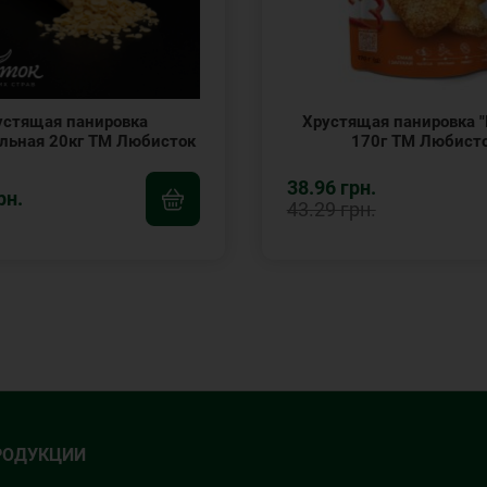
устящая панировка
Хрустящая панировка "
льная 20кг ТМ Любисток
170г ТМ Любист
38.96 грн.
рн.
43.29 грн.
РОДУКЦИИ