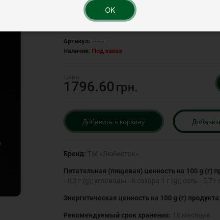
OK
Рейтинг:
Артикул:
-----
Наличие:
Под заказ
1796.60
грн.
Добавить в корзину
Добавит
Бренд:
ТМ «Любисток»
Питательная (пищевая) ценность на 100 g (г) п
- 0,2 г (g); углеводы - 6 сахара 1 г (g); соль - 5,71 
Энергетическая ценность на 100 g (г) продукта
Рекомендуемый срок хранения:
18 месяцев