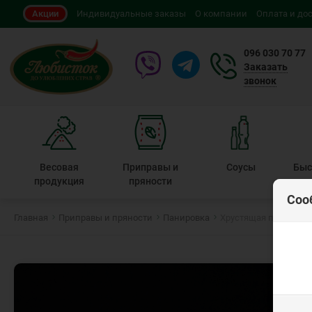
Акции
Индивидуальные заказы
О компании
Оплата и до
096 030 70 77
Заказать
звонок
Весовая
Приправы и
Соусы
Быс
продукция
пряности
Соо
Главная
Приправы и пряности
Панировка
Хрустящая панировк