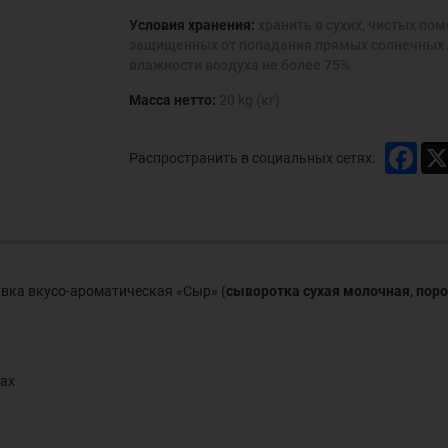
Условия хранения:
хранить в сухих, чистых по
защищенных от попадания прямых солнечных л
влажности воздуха не более 75%
Масса нетто:
20 kg (кг)
Face
Распространить в социальных сетях:
авка вкусо-ароматическая «Сыр» (
сыворотка сухая молочная, по
цах