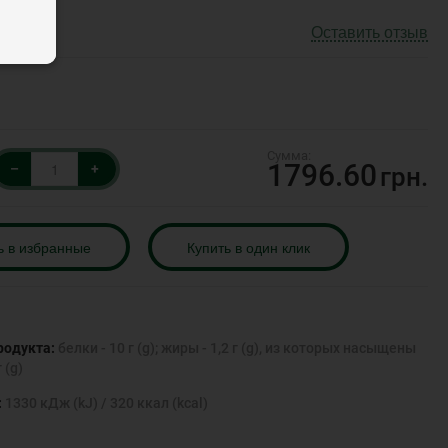
Оставить отзыв
1796.60
–
+
грн.
ь в избранные
Купить в один клик
родукта:
белки - 10 г (g); жиры - 1,2 г (g), из которых насыщены
г (g)
:
1330 кДж (kJ) / 320 ккал (kcal)