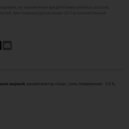
мещениях, не зараженных вредителями хлебных запасов,
учей, при температуре не выше 25°С и относительной
book
X
Email
рошок сырный
, ароматизатор «Сыр», соль поваренная) - 3,5 %,