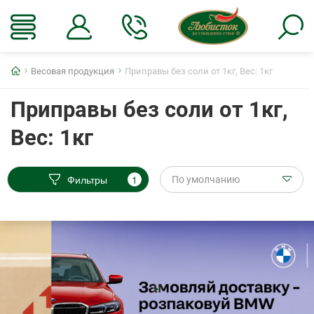
Главная
Весовая продукция
Приправы без соли от 1кг, Вес: 1кг
Приправы без соли от 1кг,
Вес: 1кг
Фильтры
1
По умолчанию
.