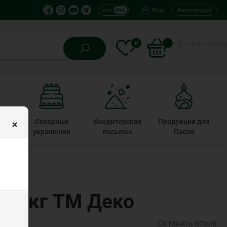
Вход
Регистрация
УКР
РУС
Моя корзи
0
×
кие
Сахарные
Кондитерская
Продукция для
ты
украшения
посыпка
Пасхи
й 5кг ТМ Деко
Оставить отзыв