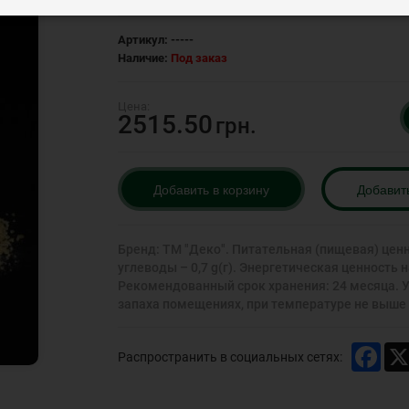
Артикул:
-----
Наличие:
Под заказ
2515.50
грн.
Добавить в корзину
Добавит
Бренд: ТМ "Деко". Питательная (пищевая) ценност
углеводы – 0,7 g(г). Энергетическая ценность на
Рекомендованный срок хранения: 24 месяца. Ус
запаха помещениях, при температуре не выше 2
Face
Распространить в социальных сетях: