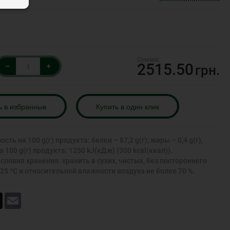
2515.50
–
+
грн.
ь в избранные
Купить в один клик
ь на 100 g(г) продукта: белки – 87,2 g(г), жиры – 0,4 g(г),
 100 g(г) продукта: 1250 kJ(кДж) (300 kcal(ккал)).
ловия хранения: хранить в сухих, чистых, без постороннего
5 ºС и относительной влажности воздуха не более 70 %.
book
X
Email