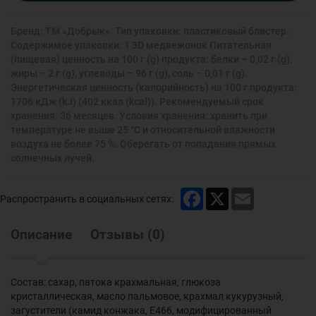
Бренд: ТМ «Добрык». Тип упаковки: пластиковый блистер.
Содержимое упаковки: 1 3D медвежонок Питательная
(пищевая) ценность на 100 г (g) продукта: белки – 0,02 г (g),
жиры – 2 г (g), углеводы – 96 г (g), соль – 0,01 г (g).
Энергетическая ценность (калорийность) на 100 г продукта:
1706 кДж (kJ) (402 ккал (kcal)). Рекомендуемый срок
хранения: 36 месяцев. Условия хранения: хранить при
температуре не выше 25 °С и относительной влажности
воздуха не более 75 %. Оберегать от попадания прямых
солнечных лучей.
Facebook
X
Email
Распространить в социальных сетях:
Описание
Отзывы
(
0
)
Состав: сахар, патока крахмальная, глюкоза
кристаллическая, масло пальмовое, крахмал кукурузный,
загустители (камид конжака, Е466, модифицированный