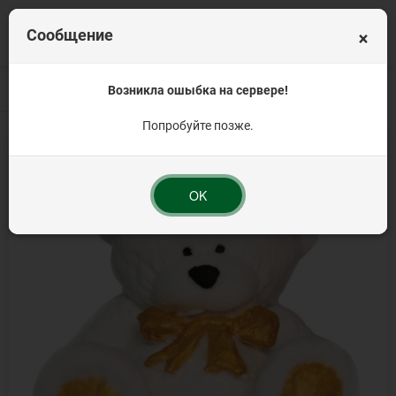
×
Сообщение
Главная
Сахарные украшения
Возникла ошыбка на сервере!
Животные и природные мотивы
Мишка
Попробуйте позже.
OK