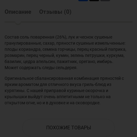
Описание
Отзывы
(
0
)
Состав соль поваренная (26%), лук и чеснок сушеные
гранулированные, сахар, пряности сушеные измельченные:
плоды кориандра, семена горчицы, перец красный паприка,
розмарин, перец черный, кумин, зелень петрушки, куркума,
базилик, цедра апельсин, пажитник, орегано, имбирь.
Может содержать следы сельдерея.
Оригинальное сбалансированная комбинация пряностей с
ярким ароматом для отличного вкуса гриль-блюд из
курятины. С нашей приправой куриные окорочка и
крылышки выйдут очень аппетитными не только на
открытом огне, но и в духовке и на сковородке.
ПОХОЖИЕ ТОВАРЫ