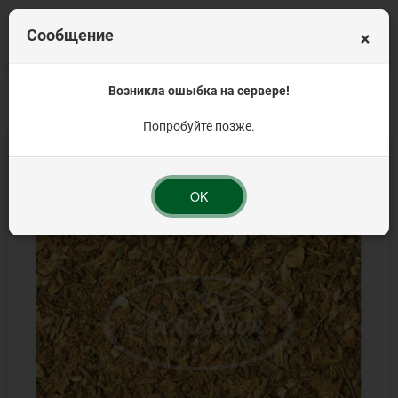
×
Сообщение
Главная
Весовая продукция
Возникла ошыбка на сервере!
Классические приправы (базовые)
Припр
Попробуйте позже.
OK