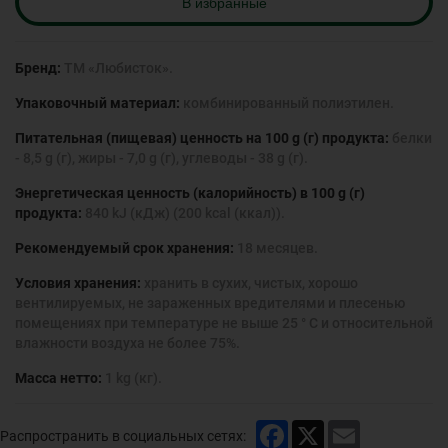
B избранные
Бренд:
ТМ «Любисток».
Упаковочный материал:
комбинированный полиэтилен.
Питательная (пищевая) ценность на 100 g (г) продукта:
белки
- 8,5 g (г), жиры - 7,0 g (г), углеводы - 38 g (г).
Энергетическая ценность (калорийность) в 100 g (г)
продукта:
840 kJ (кДж) (200 kcal (ккал)).
Рекомендуемый срок хранения:
18 месяцев.
Условия хранения:
хранить в сухих, чистых, хорошо
вентилируемых, не зараженных вредителями и плесенью
помещениях при температуре не выше 25 ° С и относительной
влажности воздуха не более 75%.
Масса нетто:
1 kg (кг).
Facebook
X
Email
Распространить в социальных сетях: