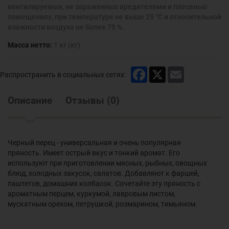
вентилируемых, не зараженных вредителями и плесенью
помещениях, при температуре не выше 25 °С и относительной
влажности воздуха не более 75 %.
Масса нетто:
1 кг (кг)
Facebook
X
Email
Распространить в социальных сетях:
Описание
Отзывы
(
0
)
Черный перец - универсальная и очень популярная
пряность. Имеет острый вкус и тонкий аромат. Его
используют при приготовлении мясных, рыбных, овощных
блюд, холодных закусок, салатов. Добавляют к фаршей,
паштетов, домашних колбасок. Сочетайте эту пряность с
ароматным перцем, куркумой, лавровым листом,
мускатным орехом, петрушкой, розмарином, тимьяном.