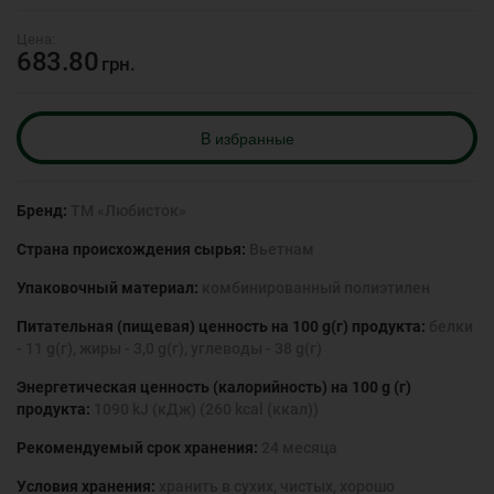
683.80
грн.
B избранные
Бренд:
ТМ «Любисток»
Страна происхождения сырья:
Вьетнам
Упаковочный материал:
комбинированный полиэтилен
Питательная (пищевая) ценность на 100 g(г) продукта:
белки
- 11 g(г), жиры - 3,0 g(г), углеводы - 38 g(г)
Энергетическая ценность (калорийность) на 100 g (г)
продукта:
1090 kJ (кДж) (260 kcal (ккал))
Рекомендуемый срок хранения:
24 месяца
Условия хранения:
хранить в сухих, чистых, хорошо