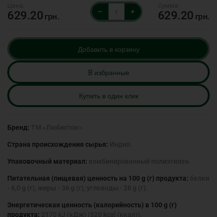
–
+
629.20
629.20
грн.
грн.
Добавить в корзину
B избранные
Купить в один клик
Бренд:
ТМ «Любисток».
Страна происхождения сырья:
Индия.
Упаковочный материал:
комбинированный полиэтилен.
Питательная (пищевая) ценность на 100 g (г) продукта:
белки
- 6,0 g (г), жиры - 36 g (г), углеводы - 28 g (г).
Энергетическая ценность (калорийность) в 100 g (г)
продукта:
2170 kJ (кДж) (520 kcal (ккал)).