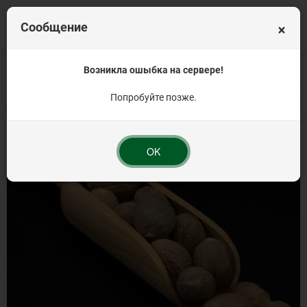
×
Сообщение
Главная
Весовая продукция
Возникла ошыбка на сервере!
Пряности и специи
Мускатный орех целы
Попробуйте позже.
OK