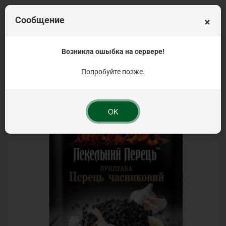
×
Сообщение
Главная
Приправы и пряности
Возникла ошыбка на сервере!
Черный перец молотый и горошек
Пер
Попробуйте позже.
OK