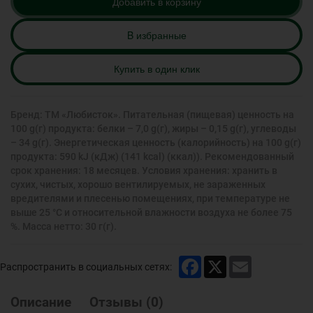
Добавить в корзину
B избранные
Купить в один клик
Бренд: ТМ «Любисток». Питательная (пищевая) ценность на
100 g(г) продукта: белки – 7,0 g(г), жиры – 0,15 g(г), углеводы
– 34 g(г). Энергетическая ценность (калорийность) на 100 g(г)
продукта: 590 kJ (кДж) (141 kcal) (ккал)). Рекомендованный
срок хранения: 18 месяцев. Условия хранения: хранить в
сухих, чистых, хорошо вентилируемых, не зараженных
вредителями и плесенью помещениях, при температуре не
выше 25 °С и относительной влажности воздуха не более 75
%. Масса нетто: 30 г(г).
Facebook
X
Email
Распространить в социальных сетях:
Описание
Отзывы
(
0
)