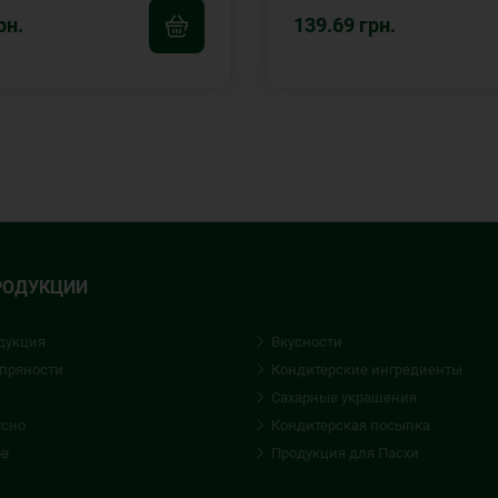
рн.
139.69 грн.
РОДУКЦИИ
дукция
Вкусности
 пряности
Кондитерские ингредиенты
Сахарные украшения
усно
Кондитерская посыпка
ов
Продукция для Пасхи