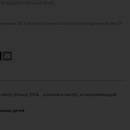
32 кДж(kJ) (409 ккал (kcal))
не выше 25 °С и относительной влажности воздуха не более 75
book
X
Email
т капол (этанол, Е904, ;кокосовое масло), антислеживающий
имание детей.