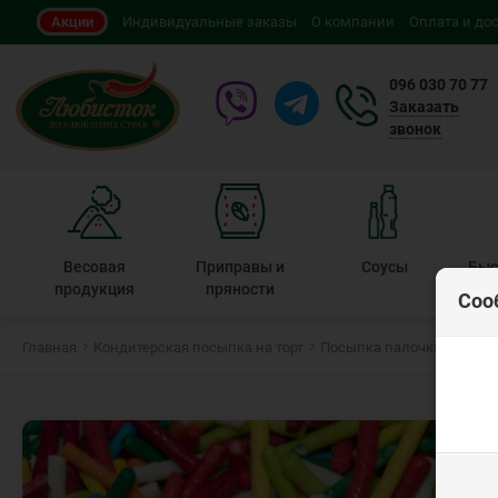
Акции
Индивидуальные заказы
О компании
Оплата и до
096 030 70 77
Заказать
звонок
Весовая
Приправы и
Соусы
Быс
продукция
пряности
Соо
Главная
Кондитерская посыпка на торт
Посыпка палочка
Посып