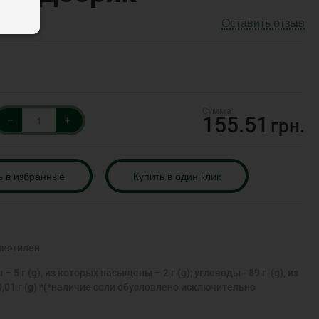
Оставить отзыв
155.51
–
+
грн.
ь в избранные
Купить в один клик
иэтилен
– 5 г (g), из которых насыщены – 2 г (g); углеводы - 89 г (g), из
ь - 0,01 г (g) *(*наличие соли обусловлено исключительно