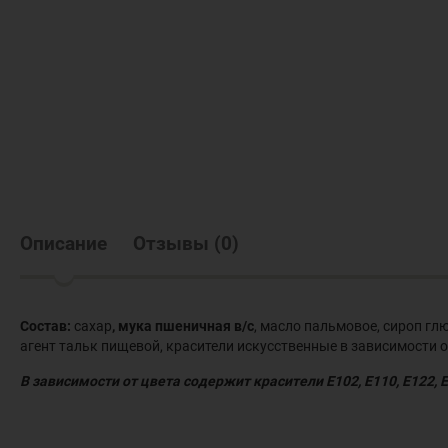
Описание
Отзывы
(
0
)
Состав:
сахар
, мука пшеничная в/с
, масло пальмовое, сироп гл
агент тальк пищевой, красители искусственные в зависимости от ц
В зависимости от цвета содержит красители Е102, Е110, Е122, 