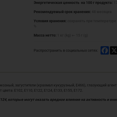
Энергетическая ценность на 100 г продукта:
17
Рекомендуемый срок хранения:
48 месяцев
Условия хранения:
сохранять при температуре 
%
Масса нетто:
1 кг (kg) +- 15 г (g)
Face
Распространить в социальных сетях:
юкозный, загустители (крахмал кукурузный, Е466), глазующий аген
вета: Е102, Е110, Е122, Е124, Е133, Е155, Е172.
Е124, которые могут оказать вредное влияние на активность и вн