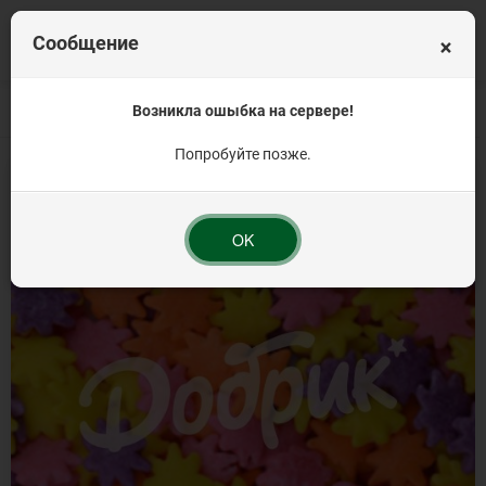
×
Сообщение
Главная
Кондитерская посыпка на торт
Возникла ошыбка на сервере!
Посыпка фигурная
Посыпка ко
Попробуйте позже.
OK