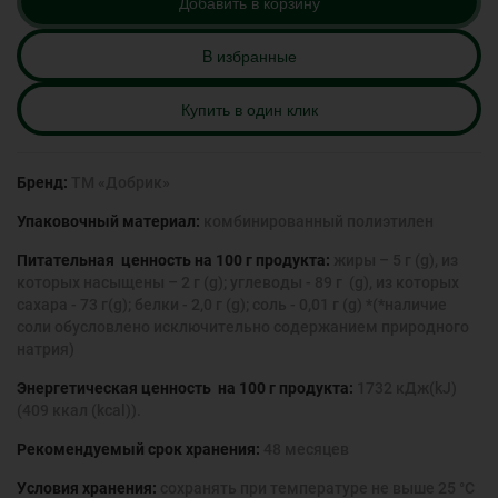
Добавить в корзину
B избранные
Купить в один клик
Бренд:
ТМ «Добрик»
Упаковочный материал:
комбинированный полиэтилен
Питательная ценность на 100 г продукта:
жиры – 5 г (g), из
которых насыщены – 2 г (g); углеводы - 89 г (g), из которых
сахара - 73 г(g); белки - 2,0 г (g); соль - 0,01 г (g) *(*наличие
соли обусловлено исключительно содержанием природного
натрия)
Энергетическая ценность на 100 г продукта:
1732 кДж(kJ)
(409 ккал (kcal)).
Рекомендуемый срок хранения:
48 месяцев
Условия хранения:
сохранять при температуре не выше 25 °С