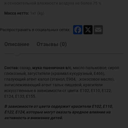
и относительной влажности воздуха не более 75 %
Масса нетто:
1кг (kg)
Facebook
X
Email
Распространить в социальных сетях:
Описание
Отзывы
(
0
)
Состав:
сахар
, мука пшеничная в/с
, масло пальмовое, сироп
глюкозный, загустители (крахмал кукурузный, Е466),
глазующий агент капол (этанол, Е904, ;кокосовое масло),
антислеживающий агент тальк пищевой, красители
искусственные в зависимости от цвета: Е102, Е110, Е122,
Е124, Е133, Е155.
В зависимости от цвета содержит красители Е102, Е110,
Е122, Е124, которые могут оказать вредное влияние на
активность и внимание детей.