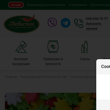
Акции
Индивидуальные заказы
О компании
Оплата и до
096 030 70 77
Заказать
звонок
Весовая
Приправы и
Соусы
Быс
продукция
пряности
Соо
Главная
Кондитерская посыпка на торт
Посыпка фигурная
Посы