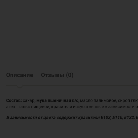
Описание
Отзывы
(
0
)
Состав:
сахар
, мука пшеничная в/с
, масло пальмовое, сироп гл
агент тальк пищевой, красители искусственные в зависимости от 
В зависимости от цвета содержит красители Е102, Е110, Е122, 