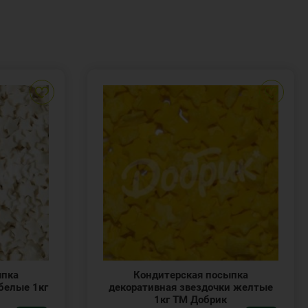
ыпка
Кондитерская посыпка
белые 1кг
декоративная звездочки желтые
1кг ТМ Добрик