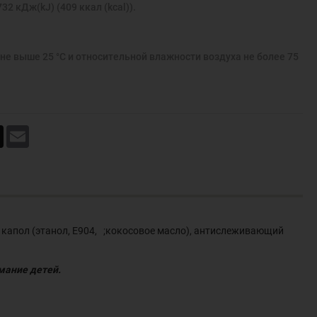
32 кДж(kJ) (409 ккал (kcal)).
не выше 25 °С и относительной влажности воздуха не более 75
book
X
Email
т капол (этанол, Е904, ;кокосовое масло), антислеживающий
имание детей.