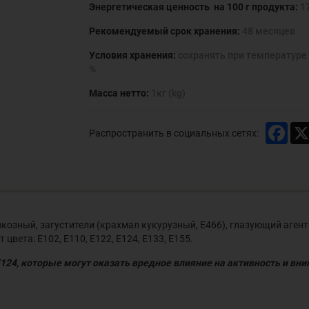
Энергетическая ценность на 100 г продукта:
17
Рекомендуемый срок хранения:
48 месяцев
Условия хранения:
сохранять при температуре 
%
Масса нетто:
1кг (kg)
Face
Распространить в социальных сетях:
юкозный, загустители (крахмал кукурузный, Е466), глазующий аген
цвета: Е102, Е110, Е122, Е124, Е133, Е155.
Е124, которые могут оказать вредное влияние на активность и вн