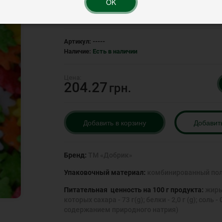
OK
Рейтинг:
Артикул:
-----
Наличие:
Есть в наличии
204.27
грн.
Добавить в корзину
Добавит
Бренд:
ТМ «Добрик»
Упаковочный материал:
комбинированный пол
Питательная ценность на 100 г продукта:
жиры 
которых сахара - 73 г(g); белки - 2,0 г (g); сол
содержанием природного натрия)