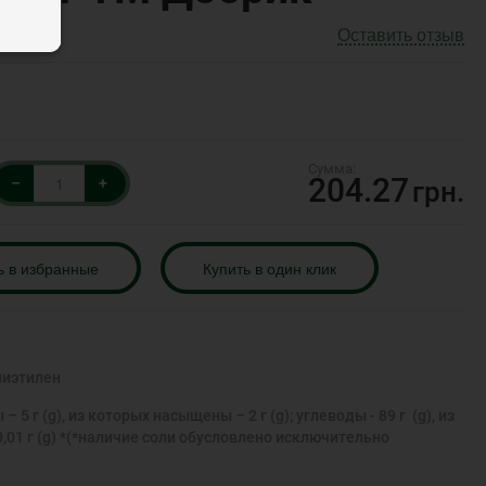
Оставить отзыв
204.27
–
+
грн.
ь в избранные
Купить в один клик
иэтилен
– 5 г (g), из которых насыщены – 2 г (g); углеводы - 89 г (g), из
ь - 0,01 г (g) *(*наличие соли обусловлено исключительно