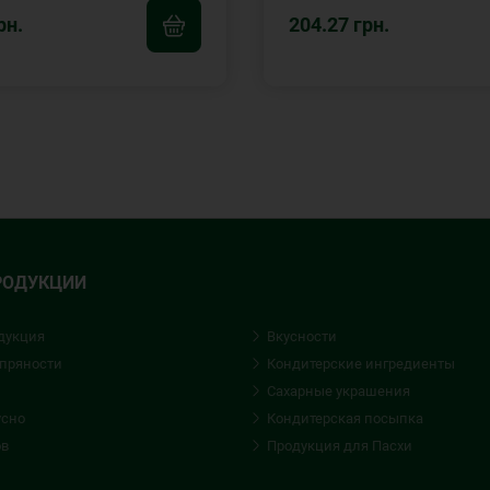
рн.
204.27 грн.
РОДУКЦИИ
дукция
Вкусности
 пряности
Кондитерские ингредиенты
Сахарные украшения
усно
Кондитерская посыпка
ов
Продукция для Пасхи