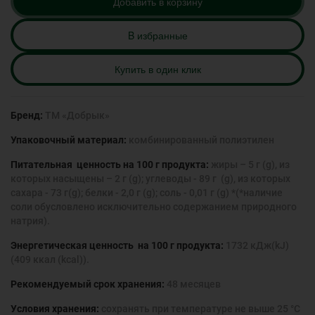
Добавить в корзину
B избранные
Купить в один клик
Бренд:
ТМ «Добрык»
Упаковочный материал:
комбинированный полиэтилен
Питательная ценность на 100 г продукта:
жиры – 5 г (g), из
которых насыщены – 2 г (g); углеводы - 89 г (g), из которых
сахара - 73 г(g); белки - 2,0 г (g); соль - 0,01 г (g) *(*наличие
соли обусловлено исключительно содержанием природного
натрия).
Энергетическая ценность на 100 г продукта:
1732 кДж(kJ)
(409 ккал (kcal)).
Рекомендуемый срок хранения:
48 месяцев
Условия хранения:
сохранять при температуре не выше 25 °С