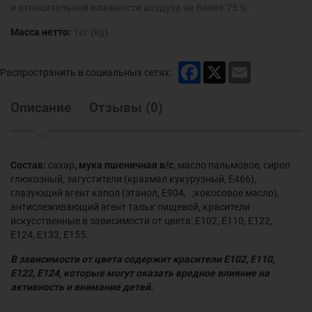
и относительной влажности воздуха не более 75 %.
Масса нетто:
1кг (kg).
Facebook
X
Email
Распространить в социальных сетях:
Описание
Отзывы
(
0
)
Состав:
сахар
, мука пшеничная в/с
, масло пальмовое, сироп
глюкозный, загустители (крахмал кукурузный, Е466),
глазующий агент капол (этанол, Е904, ;кокосовое масло),
антислеживающий агент тальк пищевой, красители
искусственные в зависимости от цвета: Е102, Е110, Е122,
Е124, Е133, Е155.
В зависимости от цвета содержит красители Е102, Е110,
Е122, Е124, которые могут оказать вредное влияние на
активность и внимание детей.