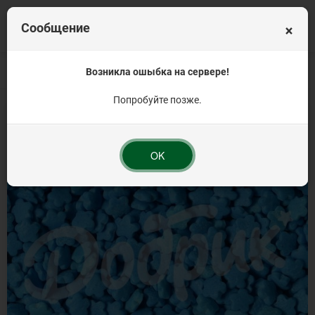
×
Сообщение
Главная
Кондитерская посыпка на торт
Возникла ошыбка на сервере!
Посыпка фигурная
Посыпка ко
Попробуйте позже.
OK