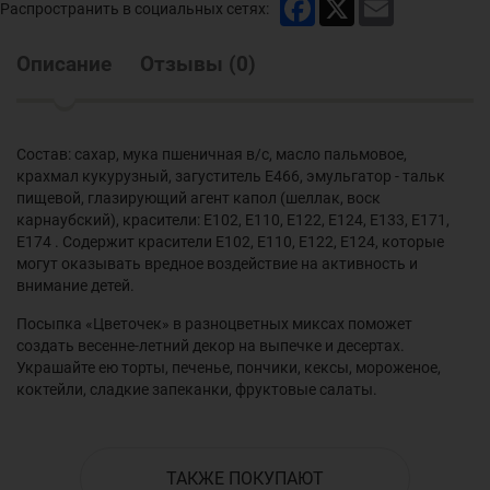
Facebook
X
Email
Распространить в социальных сетях:
Описание
Отзывы
(
0
)
Состав: сахар, мука пшеничная в/с, масло пальмовое,
крахмал кукурузный, загуститель Е466, эмульгатор - тальк
пищевой, глазирующий агент капол (шеллак, воск
карнаубский), красители: Е102, Е110, Е122, Е124, Е133, Е171,
Е174 . Содержит красители Е102, Е110, Е122, Е124, которые
могут оказывать вредное воздействие на активность и
внимание детей.
Посыпка «Цветочек» в разноцветных миксах поможет
создать весенне-летний декор на выпечке и десертах.
Украшайте ею торты, печенье, пончики, кексы, мороженое,
коктейли, сладкие запеканки, фруктовые салаты.
ТАКЖЕ ПОКУПАЮТ