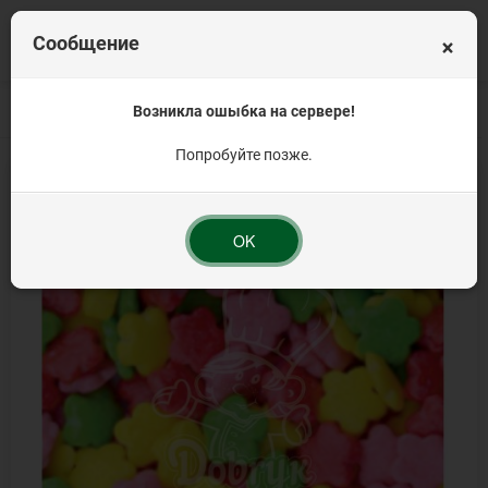
×
Сообщение
Главная
Кондитерская посыпка на торт
Возникла ошыбка на сервере!
Посыпка кондитерская Премиу
Попробуйте позже.
OK