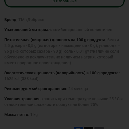
B избранные
Бренд:
ТМ «Добрик»
Упаковочный материал:
комбинированный полиэтилен
Питательная (пищевая) ценность на 100 g продукта:
белки -
2,5 g, жири - 0,5 g (из которых насыщенные - 0 g); углеводы -
96 g (из которых сахара - 90 g); соль - 0,01 g* (*наличие соли
обусловлено исключительно наличием натрия, который
имеет природное происхождение)
Энергетическая ценность (калорийность) в 100 g продукта:
1625 kJ (388 kcal)
Рекомендуемый срок хранения:
24 месяца
Условия хранения:
хранить при температуре не выше 25 ° С и
относительной влажности воздуха не более 75%
Масса нетто:
1 kg