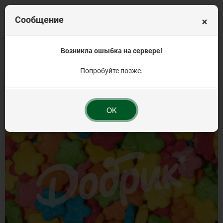
×
Сообщение
Главная
Кондитерская посыпка на торт
Возникла ошыбка на сервере!
Посыпка фигурная
Посыпка ко
Попробуйте позже.
OK