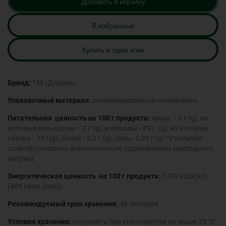
Добавить в корзину
B избранные
Купить в один клик
Бренд:
ТМ «Добрик»
Упаковочный материал:
комбинированный полиэтилен
Питательная ценность на 100 г продукта:
жиры – 5 г (g), из
которых насыщены – 2 г (g); углеводы - 89 г (g), из которых
сахара - 73 г(g); белки - 2,0 г (g); соль - 0,01 г (g) *(*наличие
соли обусловлено исключительно содержанием природного
натрия).
Энергетическая ценность на 100 г продукта:
1732 кДж(kJ)
(409 ккал (kcal)).
Рекомендуемый срок хранения:
48 месяцев
Условия хранения:
сохранять при температуре не выше 25 °С