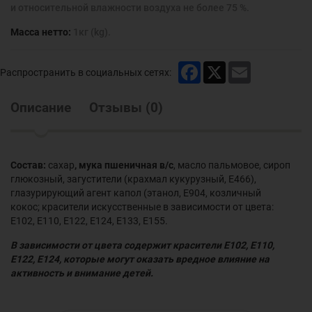
и относительной влажности воздуха не более 75 %.
Масса нетто:
1кг (kg).
Facebook
X
Email
Распространить в социальных сетях:
Описание
Отзывы
(
0
)
Состав:
сахар
, мука пшеничная в/с
, масло пальмовое, сироп
глюкозный, загустители (крахмал кукурузный, Е466),
глазурирующий агент капол (этанол, Е904, козличный
кокос; красители искусственные в зависимости от цвета:
Е102, Е110, Е122, Е124, Е133, Е155.
В зависимости от цвета содержит красители Е102, Е110,
Е122, Е124, которые могут оказать вредное влияние на
активность и внимание детей.