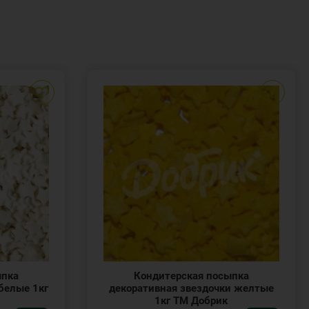
ыпка
Кондитерская посыпка
белые 1кг
декоративная звездочки желтые
1кг ТМ Добрик