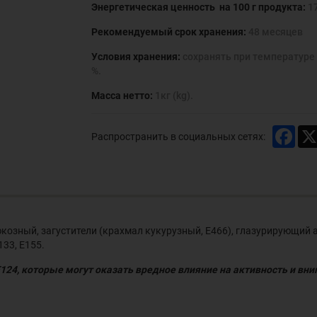
Энергетическая ценность на 100 г продукта:
17
Рекомендуемый срок хранения:
48 месяцев
Условия хранения:
сохранять при температуре 
%.
Масса нетто:
1кг (kg).
Face
Распространить в социальных сетях:
юкозный, загустители (крахмал кукурузный, Е466), глазурирующий а
133, Е155.
Е124, которые могут оказать вредное влияние на активность и вн