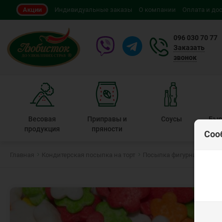
Акции
Индивидуальные заказы
О компании
Оплата и до
096 030 70 77
Заказать
звонок
Весовая
Приправы и
Соусы
Быс
продукция
пряности
Соо
Главная
Кондитерская посыпка на торт
Посыпка фигурная
Посы