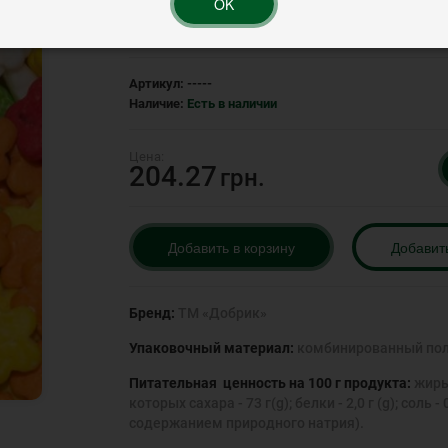
OK
Рейтинг:
Артикул:
-----
Наличие:
Есть в наличии
204.27
грн.
Добавить в корзину
Добавит
Бренд:
ТМ «Добрик»
Упаковочный материал:
комбинированный пол
Питательная ценность на 100 г продукта:
жиры 
которых сахара - 73 г(g); белки - 2,0 г (g); сол
содержанием природного натрия).