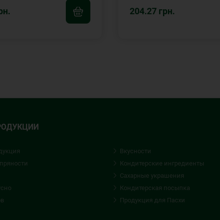
рн.
204.27 грн.
РОДУКЦИИ
дукция
Вкусности
 пряности
Кондитерские ингредиенты
Сахарные украшения
усно
Кондитерская посыпка
ов
Продукция для Пасхи