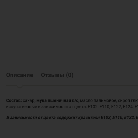
Описание
Отзывы
(
0
)
Состав:
сахар
, мука пшеничная в/с
, масло пальмовое, сироп гл
искусственные в зависимости от цвета: Е102, Е110, Е122, Е124, Е
В зависимости от цвета содержит красители Е102, Е110, Е122, 