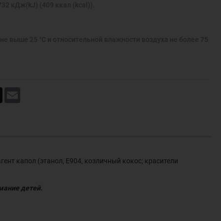
32 кДж(kJ) (409 ккал (kcal)).
не выше 25 °С и относительной влажности воздуха не более 75
book
X
Email
гент капол (этанол, Е904, козличный кокос; красители
имание детей.