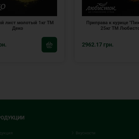
й лист молотый 1кг ТМ
Приправа к курице "Пи
Деко
25кг ТМ Любист
рн.
2962.17 грн.
РОДУКЦИИ
дукция
Вкусности