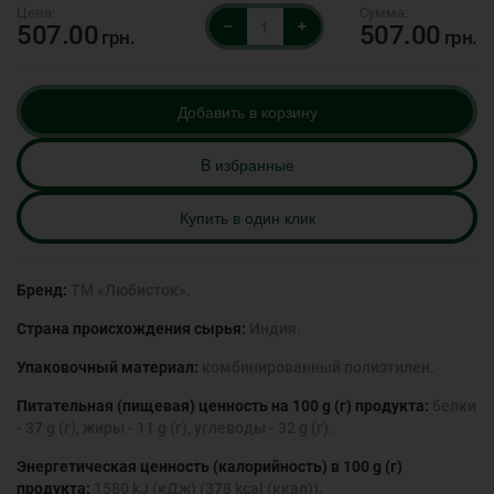
–
+
507.00
507.00
грн.
грн.
Добавить в корзину
B избранные
Купить в один клик
Бренд:
ТМ «Любисток».
Страна происхождения сырья:
Индия.
Упаковочный материал:
комбинированный полиэтилен.
Питательная (пищевая) ценность на 100 g (г) продукта:
белки
- 37 g (г), жиры - 11 g (г), углеводы - 32 g (г).
Энергетическая ценность (калорийность) в 100 g (г)
продукта:
1580 kJ (кДж) (378 kcal (ккал)).