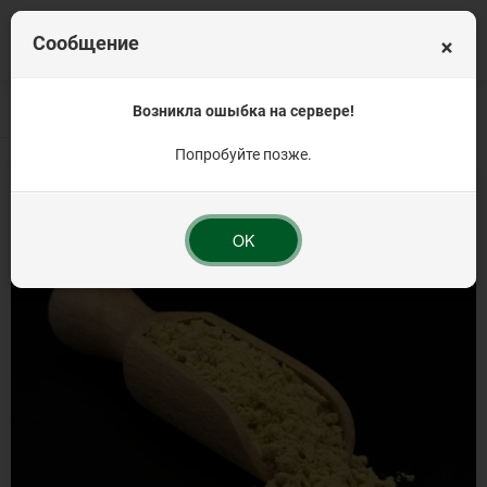
×
Сообщение
Главная
Весовая продукция
Возникла ошыбка на сервере!
Травы и смеси трав
Порошок горчичный 
Попробуйте позже.
OK