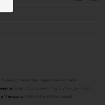
 1 грузовик, 1 локомотив на деревянных шпажках.
родукта:
белки - 0,5 g (г), жиры - 1,3 g (г), углеводы - 92 g (г).
g (г) продукта:
1420 kJ (кДж) (340 kcal (ккал)).