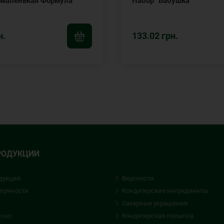
маленькая Формула
Набор "Бабушка"
н.
133.02 грн.
РОДУКЦИИ
дукция
Вкусности
 пряности
Кондитерские ингредиенты
Сахарные украшения
усно
Кондитерская посыпка