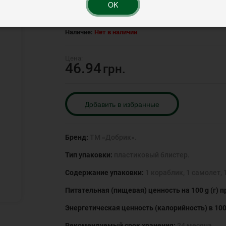
OK
Артикул:
-----
Наличие:
Нет в наличии
46.94
грн.
Добавить в избранные
Бренд:
ТМ «Добрик».
Тип упаковки:
пластиковый блистер.
Содержание упаковки:
1 кораблик, 1 самолет,
Питательная (пищевая) ценность на 100 g (г) п
Энергетическая ценность (калорийность) в 100 
Рекомендуемый срок хранения:
24 месяца.