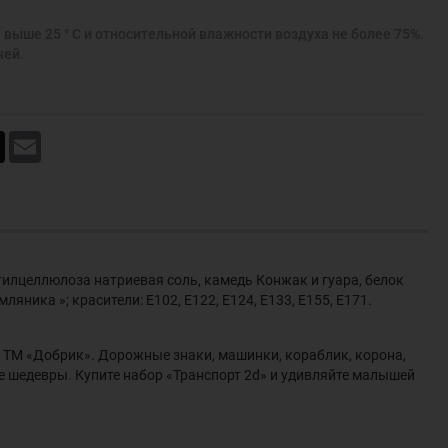
 выше 25 ° С и относительной влажности воздуха не более 75%.
чей.
book
X
Email
тилцеллюлоза натриевая соль, камедь Конжак и гуара, белок
ника »; красители: Е102, Е122, Е124, Е133, Е155, Е171.
 ТМ «Добрик». Дорожные знаки, машинки, кораблик, корона,
 шедевры. Купите набор «Транспорт 2d» и удивляйте малышей