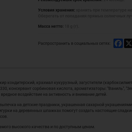
Условия хранения:
хранить при температуре не
Оберегать от попадания прямых солнечных лу
Масса нетто:
18 g (г).
Face
Распространить в социальных сетях:
 жир кондитерский, крахмал кукурузный, загустители (карбоксилме
, консервант сорбиновая кислота, ароматизаторы: "Ваниль", "Земля
 вредное воздействие на активность и внимание детей.
 выпечка на детские праздники, украшенная сахарной украшениями
гурки на деревянных шпажках помогут создать настоящие сладкие
сов.
амого высокого качества и по доступным ценам.