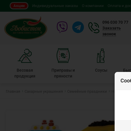
Акции
Индивидуальные заказы
О компании
Оплата и до
096 030 70 77
Заказать
звонок
Весовая
Приправы и
Соусы
Быс
продукция
пряности
Соо
Главная
Сахарные украшения
Семейные праздники
Набор "Тра