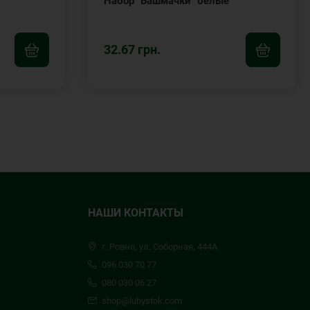
Набор "Башмачки" белые
32.67 грн.
НАШИ КОНТАКТЫ
г. Ровно, ул. Соборная, 444А
096 030 70 77
080 030 06 27
shop@lubystok.com