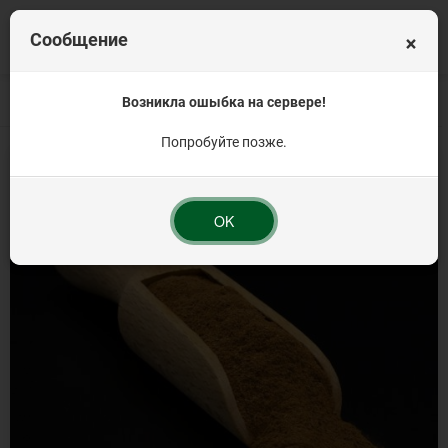
×
Сообщение
Главная
Весовая продукция
Возникла ошыбка на сервере!
Пряности и специи
Корица молотая 500г
Попробуйте позже.
OK