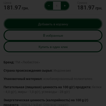
–
+
181.97
181.97
грн.
грн.
Добавить в корзину
B избранные
Купить в один клик
Бренд:
ТМ «Любисток»
Страна происхождения сырья:
Индонезия
Упаковочный материал:
комбинированный полиэтилен
Питательная (пищевая) ценность на 100 g(г) продукта:
белки
- 4,0 g(г), жиры - 1,0 g(г), углеводы - 28 g(г)
Энергетическая ценность (калорийность) на 100 g (г)
продукта:
1050 kJ (кДж) (250 kcal (ккал))