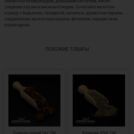
пикантности маринадам, домашним кетчупам, кисло-
сладким соусам и мясным блюдам. Сочетайте молотую
корицу с бадьяном, гвоздикой, ванилью, душистым перцем,
кардамоном, мускатным орехом, фенхелем, перцем чили,
кориандром.
ПОХОЖИЕ ТОВАРЫ
Бадьян целый 5кг ТМ
Базилик 300г ТМ