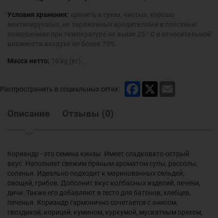
Условия хранения:
хранить в сухих, чистых, хорошо
вентилируемых, не зараженных вредителями и плесенью
помещениях при температуре не выше 25 ° С и относительной
влажности воздуха не более 75%.
Масса нетто:
10 kg (кг).
Facebook
X
Email
Распространить в социальных сетях:
Описание
Отзывы
(
0
)
Кориандр - это семена кинзы. Имеет сладковато-острый
вкус. Наполняет свежим пряным ароматом супы, рассолы,
соленья. Идеально подходит к маринованных сельдей,
овощей, грибов. Дополнит вкус колбасных изделий, печени,
дичи. Также его добавляют в тесто для батонов, хлебцев,
печенья. Кориандр гармонично сочетается с анисом,
гвоздикой, корицей, кумином, куркумой, мускатным орехом,