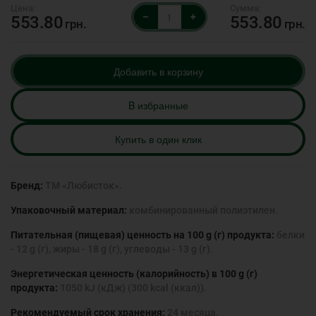
–
+
553.80
553.80
грн.
грн.
Добавить в корзину
B избранные
Купить в один клик
Бренд:
ТМ «Любисток».
Упаковочный материал:
комбинированный полиэтилен.
Питательная (пищевая) ценность на 100 g (г) продукта:
белки
- 12 g (г), жиры - 18 g (г), углеводы - 13 g (г).
Энергетическая ценность (калорийность) в 100 g (г)
продукта:
1050 kJ (кДж) (300 kcal (ккал)).
Рекомендуемый срок хранения:
24 месяца.