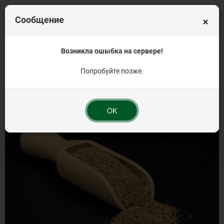
×
Сообщение
Главная
Весовая продукция
Возникла ошыбка на сервере!
Пряности и специи
Кориандр молотый Лю
Попробуйте позже.
OK