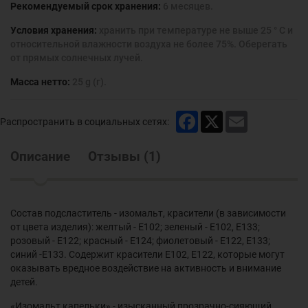
Рекомендуемый срок хранения:
6 месяцев.
Условия хранения:
хранить при температуре не выше 25 ° С и
относительной влажности воздуха не более 75%. Оберегать
от прямых солнечных лучей.
Масса нетто:
25 g (г).
Facebook
X
Email
Распространить в социальных сетях:
Описание
Отзывы
(
1
)
Состав подсластитель - изомальт, красители (в зависимости
от цвета изделия): желтый - Е102; зеленый - Е102, Е133;
розовый - Е122; красный - Е124; фиолетовый - Е122, Е133;
синий -Е133. Содержит красители Е102, Е122, которые могут
оказывать вредное воздействие на активность и внимание
детей.
«Изомальт капельки» - изысканный прозрачно-сияющий