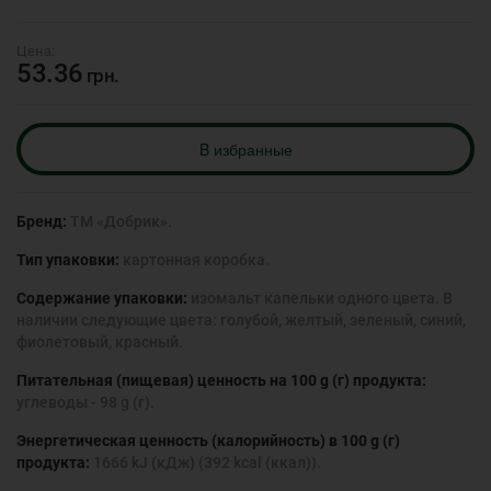
53.36
грн.
B избранные
Бренд:
ТМ «Добрик».
Тип упаковки:
картонная коробка.
Содержание упаковки:
изомальт капельки одного цвета. В
наличии следующие цвета: голубой, желтый, зеленый, синий,
фиолетовый, красный.
Питательная (пищевая) ценность на 100 g (г) продукта:
углеводы - 98 g (г).
Энергетическая ценность (калорийность) в 100 g (г)
продукта:
1666 kJ (кДж) (392 kcal (ккал)).