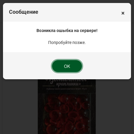
×
Сообщение
Главная
Сахарные украшения
Возникла ошыбка на сервере!
Украшения из безе
Изомальтовые капли
Попробуйте позже.
OK