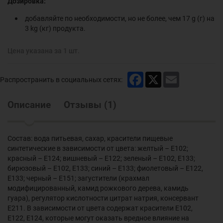
Дозировка:
добавляйте по необходимости, но не более, чем 17 g (г) на
3 kg (кг) продукта.
Цена указана за 1 шт.
Facebook
X
Email
Распространить в социальных сетях:
Описание
Отзывы
(
1
)
Состав: вода питьевая, сахар, красители пищевые
синтетические в зависимости от цвета: желтый – Е102;
красный – Е124; вишневый – Е122; зеленый – Е102, Е133;
бирюзовый – Е102, Е133; синий – Е133; фиолетовый – Е122,
Е133; черный – Е151; загустители (крахмал
модифицированный, камид рожкового дерева, камидь
гуара), регулятор кислотности цитрат натрия, консервант
Е211. В зависимости от цвета содержат красители Е102,
Е122, Е124, которые могут оказать вредное влияние на