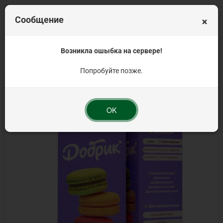
×
Сообщение
Главная
Интересности
Возникла ошыбка на сервере!
Пищевые красители
Краситель гелевый фиол
Попробуйте позже.
OK