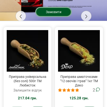
Замовити
Приправа універсальна
Приправа шматочками
(без солі) 500г ТМ
"12 овочів і трав" 1кг ТМ
Любисток
Деко
2
Залишити відгук
217.04 грн.
125.28 грн.