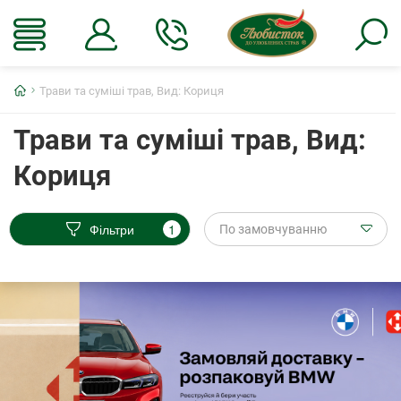
Головна
Трави та суміші трав, Вид: Кориця
Трави та суміші трав, Вид:
Кориця
Фільтри
1
По замовчуванню