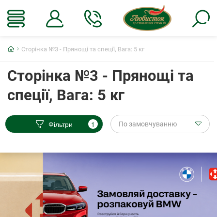
Головна
Сторінка №3 - Прянощі та спеції, Вага: 5 кг
Сторінка №3 - Прянощі та
спеції, Вага: 5 кг
Фільтри
1
По замовчуванню