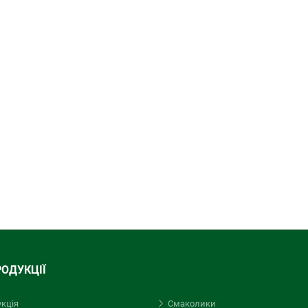
РОДУКЦІЇ
укція
Смаколики