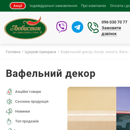
Акції
Індивідуальні замовлення
Про компанію
Оплата і д
096 030 70 77
Замовити
дзвінок
Головна
Цукрові прикраси
Вафельний декор, Колір: золото, Вага: 1
Вафельний декор
Акційні товари
Сезонна продукція
Новинки
Топ продажів