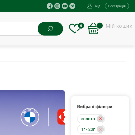
Вхід
Реєстрація
Мій кошик
0
Вибрані фільтри:
золото
1г - 20г