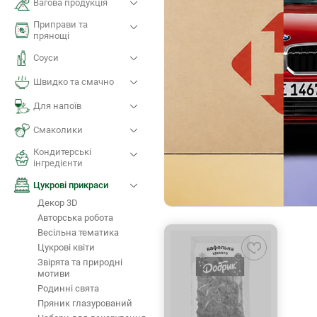
Вагова продукція
Приправи та
прянощі
Соуси
Швидко та смачно
Для напоїв
Смаколики
Кондитерські
iнгредієнти
Цукрові прикраси
Декор 3D
Авторська робота
Весільна тематика
Цукрові квіти
Звірята та природні
мотиви
Родинні свята
Пряник глазурований