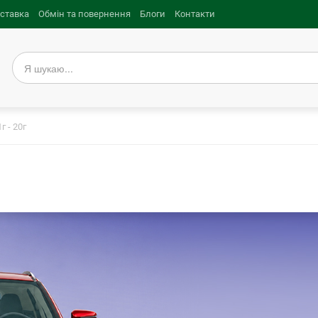
оставка
Обмін та повернення
Блоги
Контакти
г - 20г