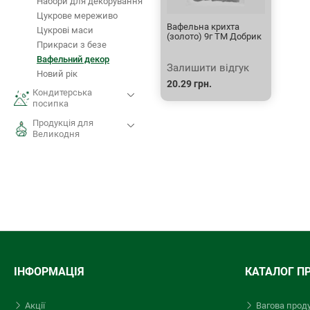
Набори для декорування
Цукрове мереживо
Вафельна крихта
Цукрові маси
(золото) 9г ТМ Добрик
Прикраси з безе
Вафельний декор
Залишити відгук
Новий рік
20.29 грн.
Кондитерська
посипка
Продукція для
Великодня
ІНФОРМАЦІЯ
КАТАЛОГ П
Акції
Вагова прод