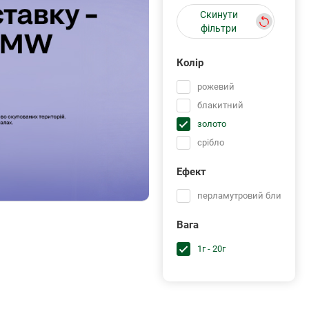
Скинути
фільтри
Колір
рожевий
блакитний
золото
срібло
Ефект
перламутровий блиск
Вага
1г - 20г